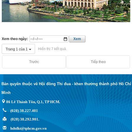
Xem theo ngày:
Xem
Hiển thị 7 kết quả.
Trang 1 của 1
Trước
Tiếp theo
Bản quyền thuộc về Hội đồng Thi đua - khen thưởng thành phố Hồ Chí
Minh
86 Lê Thánh Tôn, Q.1, TP HCM.
(028) 38.227.401
(028) 38.292.901.
hdtdkt@tphcm.gov.vn