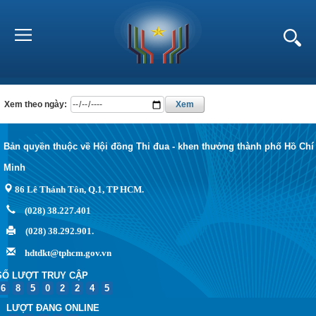
Xem theo ngày:
Xem
Bản quyền thuộc về Hội đồng Thi đua - khen thưởng thành phố Hồ Chí
Minh
86 Lê Thánh Tôn, Q.1, TP HCM.
(028) 38.227.401
(028) 38.292.901.
hdtdkt@tphcm.gov.vn
SỐ LƯỢT TRUY CẬP
6
8
5
0
2
2
4
5
LƯỢT ĐANG ONLINE