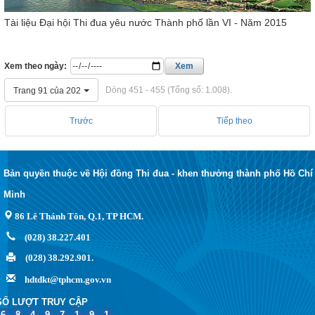
Tài liệu Đại hội Thi đua yêu nước Thành phố lần VI - Năm 2015
Xem theo ngày:
Xem
Dòng 451 - 455 (Tổng số: 1.008).
Trang 91 của 202
Trước
Tiếp theo
Bản quyền thuộc về Hội đồng Thi đua - khen thưởng thành phố Hồ Chí
Minh
86 Lê Thánh Tôn, Q.1, TP HCM.
(028) 38.227.401
(028) 38.292.901.
hdtdkt@tphcm.gov.vn
SỐ LƯỢT TRUY CẬP
6
8
4
9
7
1
9
1