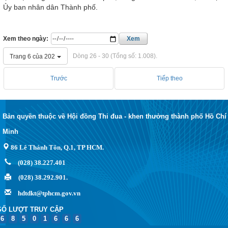
Ủy ban nhân dân Thành phố.
Xem theo ngày:
Xem
Dòng 26 - 30 (Tổng số: 1.008).
Trang 6 của 202
Trước
Tiếp theo
Bản quyền thuộc về Hội đồng Thi đua - khen thưởng thành phố Hồ Chí
Minh
86 Lê Thánh Tôn, Q.1, TP HCM.
(028) 38.227.401
(028) 38.292.901.
hdtdkt@tphcm.gov.vn
SỐ LƯỢT TRUY CẬP
6
8
5
0
1
6
6
6