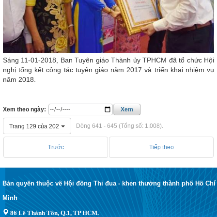
Sáng 11-01-2018, Ban Tuyên giáo Thành ủy TPHCM đã tổ chức Hội
nghị tổng kết công tác tuyên giáo năm 2017 và triển khai nhiệm vụ
năm 2018.
Xem theo ngày:
Xem
Dòng 641 - 645 (Tổng số: 1.008).
Trang 129 của 202
Trước
Tiếp theo
Bản quyền thuộc về Hội đồng Thi đua - khen thưởng thành phố Hồ Chí
Minh
86 Lê Thánh Tôn, Q.1, TP HCM.