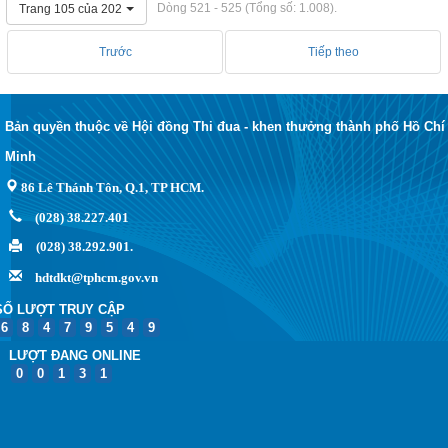
Dòng 521 - 525 (Tổng số: 1.008).
Trang 105 của 202
Trước
Tiếp theo
Bản quyền thuộc về Hội đồng Thi đua - khen thưởng thành phố Hồ Chí
Minh
86 Lê Thánh Tôn, Q.1, TP HCM.
(028) 38.227.401
(028) 38.292.901.
hdtdkt@tphcm.gov.vn
SỐ LƯỢT TRUY CẬP
6
8
4
7
9
5
4
9
LƯỢT ĐANG ONLINE
0
0
1
3
1