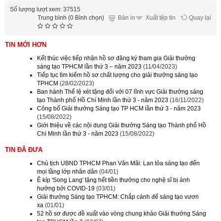
Số lượng lượt xem: 37515
Trung bình (0 Bình chọn)
Bản in
Quay lại
Xuất tệp tin
TIN MỚI HƠN
Kết thúc việc tiếp nhận hồ sơ đăng ký tham gia Giải thưởng
sáng tạo TPHCM lần thứ 3 – năm 2023
(11/04/2023)
Tiếp tục tìm kiếm hồ sơ chất lượng cho giải thưởng sáng tạo
TPHCM
(28/02/2023)
Ban hành Thể lệ xét tặng đối với 07 lĩnh vực Giải thưởng sáng
tạo Thành phố Hồ Chí Minh lần thứ 3 - năm 2023
(16/11/2022)
Công bố Giải thưởng Sáng tạo TP HCM lần thứ 3 - năm 2023
(15/08/2022)
Giới thiệu về các nội dung Giải thưởng Sáng tạo Thành phố Hồ
Chí Minh lần thứ 3 - năm 2023
(15/08/2022)
TIN ĐÃ ĐƯA
Chủ tịch UBND TPHCM Phan Văn Mãi: Lan tỏa sáng tạo đến
mọi tầng lớp nhân dân
(04/01)
Ê kíp 'Song Lang' tặng hết tiền thưởng cho nghệ sĩ bị ảnh
hưởng bởi COVID-19
(03/01)
Giải thưởng Sáng tạo TPHCM: Chắp cánh để sáng tạo vươn
xa
(01/01)
52 hồ sơ được đề xuất vào vòng chung khảo Giải thưởng Sáng