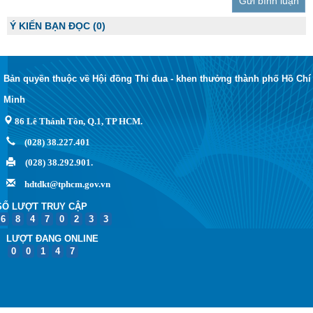
Trả lời
Ý KIẾN BẠN ĐỌC
(0)
Bản quyền thuộc về Hội đồng Thi đua - khen thưởng thành phố Hồ Chí
Minh
86 Lê Thánh Tôn, Q.1, TP HCM.
(028) 38.227.401
(028) 38.292.901.
hdtdkt@tphcm.gov.vn
SỐ LƯỢT TRUY CẬP
6
8
4
7
0
2
3
3
LƯỢT ĐANG ONLINE
0
0
1
4
7