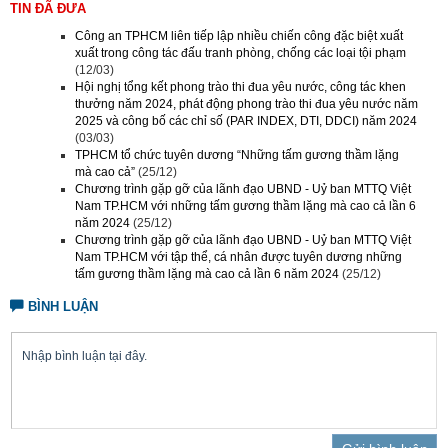
TIN ĐÃ ĐƯA
Công an TPHCM liên tiếp lập nhiều chiến công đặc biệt xuất
xuất trong công tác đấu tranh phòng, chống các loại tội phạm
(12/03)
Hội nghị tổng kết phong trào thi đua yêu nước, công tác khen
thưởng năm 2024, phát động phong trào thi đua yêu nước năm
2025 và công bố các chỉ số (PAR INDEX, DTI, DDCI) năm 2024
(03/03)
TPHCM tổ chức tuyên dương “Những tấm gương thầm lặng
mà cao cả”
(25/12)
Chương trình gặp gỡ của lãnh đạo UBND - Uỷ ban MTTQ Việt
Nam TP.HCM với những tấm gương thầm lặng mà cao cả lần 6
năm 2024
(25/12)
Chương trình gặp gỡ của lãnh đạo UBND - Uỷ ban MTTQ Việt
Nam TP.HCM với tập thể, cá nhân được tuyên dương những
tấm gương thầm lặng mà cao cả lần 6 năm 2024
(25/12)
BÌNH LUẬN