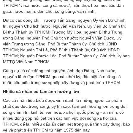
TPHCM “vì cả nước, cùng cả nước”, hiện thực hóa mục tiêu dân
giàu, nước mạnh, dân chủ, công bằng, văn minh.
Dự có các đồng chí: Trương Tấn Sang, nguyên Ủy viên Bộ Chính
trị, nguyên Chủ tịch nước; Nguyễn Văn Nên, Ủy viên Bộ Chính trị,
Bí thư Thành ủy TPHCM; Trương Mỹ Hoa, nguyên Bí thư Trung
ương Đảng, nguyên Phó Chủ tịch nước; Nguyễn Văn Được, Ủy
viên Trung ương Đảng, Phó Bí thư Thành ủy, Chủ tịch UBND
TPHCM; Nguyễn Thị Lệ, Phó Bí thư Thành ủy, Chủ tịch HĐND
TPHCM; Nguyễn Phước Lộc, Phó Bí thư Thành ủy, Chủ tịch Ủy ban
MTTQ Việt Nam TPHCM.
Cùng dự có các đồng chí nguyên lãnh đạo Đảng, Nhà nước;
nguyên lãnh đạo TPHCM qua các thời kỳ; đặc biệt là những cá
nhân tiêu biểu trong sự nghiệp xây dựng và phát triển TPHCM.
Nhiều cá nhân có tầm ảnh hưởng lớn
Các cá nhân tiêu biểu được vinh danh là những người có phẩm
chất đạo đức trong sáng, uy tín cao, tầm ảnh hưởng lớn trong đời
sống chính trị, kinh tế, văn hóa, xã hội, quốc phòng - an ninh, có
nhiều đóng góp nổi bật trên các lĩnh vực đời sống xã hội của
TPHCM, để lại nhiều dấu ấn đậm nét trong quá trình xây dựng, bảo
vệ và phát triển TPHCM từ năm 1975 đến nay.