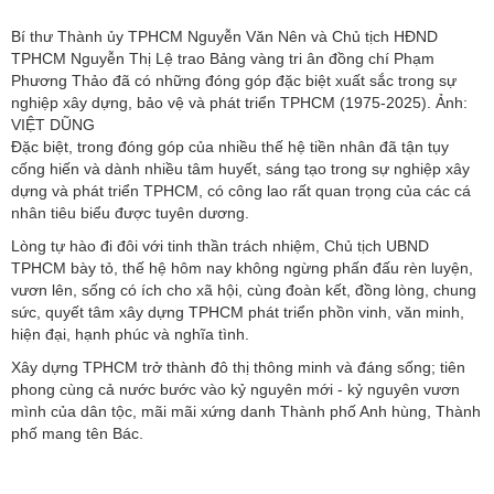
Bí thư Thành ủy TPHCM Nguyễn Văn Nên và Chủ tịch HĐND
TPHCM Nguyễn Thị Lệ trao Bảng vàng tri ân đồng chí Phạm
Phương Thảo đã có những đóng góp đặc biệt xuất sắc trong sự
nghiệp xây dựng, bảo vệ và phát triển TPHCM (1975-2025). Ảnh:
VIỆT DŨNG
Đặc biệt, trong đóng góp của nhiều thế hệ tiền nhân đã tận tụy
cống hiến và dành nhiều tâm huyết, sáng tạo trong sự nghiệp xây
dựng và phát triển TPHCM, có công lao rất quan trọng của các cá
nhân tiêu biểu được tuyên dương.
Lòng tự hào đi đôi với tinh thần trách nhiệm, Chủ tịch UBND
TPHCM bày tỏ, thế hệ hôm nay không ngừng phấn đấu rèn luyện,
vươn lên, sống có ích cho xã hội, cùng đoàn kết, đồng lòng, chung
sức, quyết tâm xây dựng TPHCM phát triển phồn vinh, văn minh,
hiện đại, hạnh phúc và nghĩa tình.
Xây dựng TPHCM trở thành đô thị thông minh và đáng sống; tiên
phong cùng cả nước bước vào kỷ nguyên mới - kỷ nguyên vươn
mình của dân tộc, mãi mãi xứng danh Thành phố Anh hùng, Thành
phố mang tên Bác.