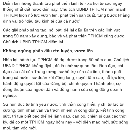
Điểm lại những thành tựu phát triển kinh tế - xã hội từ sau ngày
thống nhất đất nước đến nay, Chủ tịch UBND TPHCM nhấn mạnh,
TPHCM luôn nỗ lực vươn lên, phát triển sản xuất, từng bước khẳng
định vai trò “đầu tàu kinh tế của cả nước”.
Các giải pháp sáng tạo, nổi bật, để lại dấu ấn trên các lĩnh vực
trong 50 năm xây dựng, bảo vệ và phát triển TPHCM cũng được
Chủ tịch UBND TPHCM điểm lại.
Không ngừng phấn đấu rèn luyện, vươn lên
Nhìn lại thành tựu TPHCM đã đạt được trong 50 năm qua, Chủ tịch
UBND TPHCM khẳng định, đó là nhờ sự quan tâm lãnh đạo, chỉ
đạo sâu sát của Trung ương, sự hỗ trợ của các tỉnh, thành phố
trong cả nước, sự đoàn kết đồng lòng, quyết tâm cao, nỗ lực lớn,
hành động quyết liệt của Đảng bộ, chính quyền Thành phố; sự
đồng thuận của người dân và đồng hành của cộng đồng doanh
nghiệp.
Sự hun đúc từ tình yêu nước, tinh thần cống hiến, ý chí tự lực tự
cường, tính nhân văn và trách nhiệm vì cộng đồng, kết tinh công
sức, trí tuệ biết bao thế hệ lãnh đạo, cán bộ, chiến sĩ qua các thời
kỳ, để có một TPHCM ngày hôm nay - với diện mạo mới, sức sống
mới, tầm vóc mới.