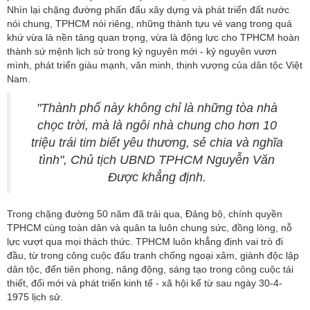
Nhìn lại chặng đường phấn đấu xây dựng và phát triển đất nước
nói chung, TPHCM nói riêng, những thành tựu vẻ vang trong quá
khứ vừa là nền tảng quan trọng, vừa là động lực cho TPHCM hoàn
thành sứ mệnh lịch sử trong kỷ nguyên mới - kỷ nguyên vươn
mình, phát triển giàu mạnh, văn minh, thịnh vượng của dân tộc Việt
Nam.
"Thành phố này không chỉ là những tòa nhà
chọc trời, mà là ngôi nhà chung cho hơn 10
triệu trái tim biết yêu thương, sẻ chia và nghĩa
tình", Chủ tịch UBND TPHCM Nguyễn Văn
Được khẳng định.
Trong chặng đường 50 năm đã trải qua, Đảng bộ, chính quyền
TPHCM cùng toàn dân và quân ta luôn chung sức, đồng lòng, nỗ
lực vượt qua mọi thách thức. TPHCM luôn khẳng định vai trò đi
đầu, từ trong công cuộc đấu tranh chống ngoại xâm, giành độc lập
dân tộc, đến tiên phong, năng động, sáng tạo trong công cuộc tái
thiết, đổi mới và phát triển kinh tế - xã hội kể từ sau ngày 30-4-
1975 lịch sử.