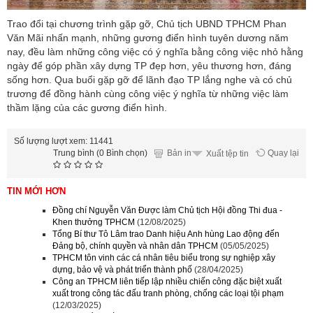
Trao đổi tại chương trình gặp gỡ, Chủ tịch UBND TPHCM Phan
Văn Mãi nhấn mạnh, những gương điển hình tuyên dương năm
nay, đều làm những công việc có ý nghĩa bằng công việc nhỏ hằng
ngày để góp phần xây dựng TP đẹp hơn, yêu thương hơn, đáng
sống hơn. Qua buổi gặp gỡ để lãnh đạo TP lắng nghe và có chủ
trương để đồng hành cùng công việc ý nghĩa từ những việc làm
thầm lặng của các gương điển hình.
Số lượng lượt xem: 11441
Trung bình (0 Bình chọn)
Bản in
Quay lại
Xuất tệp tin
TIN MỚI HƠN
Đồng chí Nguyễn Văn Được làm Chủ tịch Hội đồng Thi đua -
Khen thưởng TPHCM
(12/08/2025)
Tổng Bí thư Tô Lâm trao Danh hiệu Anh hùng Lao động đến
Đảng bộ, chính quyền và nhân dân TPHCM
(05/05/2025)
TPHCM tôn vinh các cá nhân tiêu biểu trong sự nghiệp xây
dựng, bảo vệ và phát triển thành phố
(28/04/2025)
Công an TPHCM liên tiếp lập nhiều chiến công đặc biệt xuất
xuất trong công tác đấu tranh phòng, chống các loại tội phạm
(12/03/2025)