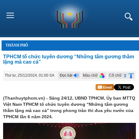
THÀNH PHỐ
TPHCM tổ chức tuyên dương “Những tấm gương thầm
lặng mà cao cả”
Thứ tư, 25/12/2024, 01:00 SA
Màu chữ
Cỡ chữ
(Thanhuytphcm.vn) - Sáng 24/12, UBND TPHCM, Ủy ban MTTQ
Việt Nam TPHCM tổ chức tuyên dương “Những tấm gương
thầm lặng mà cao cả” trong phong trào thi đua yêu nước của
TPHCM lần 6 năm 2024.