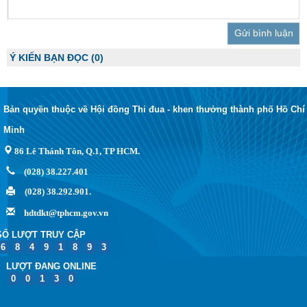
Trả lời
Ý KIẾN BẠN ĐỌC
(0)
Bản quyền thuộc về Hội đồng Thi đua - khen thưởng thành phố Hồ Chí
Minh
86 Lê Thánh Tôn, Q.1, TP HCM.
(028) 38.227.401
(028) 38.292.901.
hdtdkt@tphcm.gov.vn
SỐ LƯỢT TRUY CẬP
6
8
4
9
1
8
9
3
LƯỢT ĐANG ONLINE
0
0
1
3
0