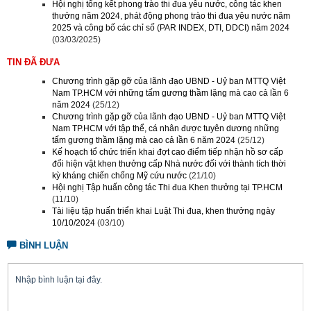
Hội nghị tổng kết phong trào thi đua yêu nước, công tác khen
thưởng năm 2024, phát động phong trào thi đua yêu nước năm
2025 và công bố các chỉ số (PAR INDEX, DTI, DDCI) năm 2024
(03/03/2025)
TIN ĐÃ ĐƯA
Chương trình gặp gỡ của lãnh đạo UBND - Uỷ ban MTTQ Việt
Nam TP.HCM với những tấm gương thầm lặng mà cao cả lần 6
năm 2024
(25/12)
Chương trình gặp gỡ của lãnh đạo UBND - Uỷ ban MTTQ Việt
Nam TP.HCM với tập thể, cá nhân được tuyên dương những
tấm gương thầm lặng mà cao cả lần 6 năm 2024
(25/12)
Kế hoạch tổ chức triển khai đợt cao điểm tiếp nhận hồ sơ cấp
đổi hiện vật khen thưởng cấp Nhà nước đối với thành tích thời
kỳ kháng chiến chống Mỹ cứu nước
(21/10)
Hội nghị Tập huấn công tác Thi đua Khen thưởng tại TP.HCM
(11/10)
Tài liệu tập huấn triển khai Luật Thi đua, khen thưởng ngày
10/10/2024
(03/10)
BÌNH LUẬN