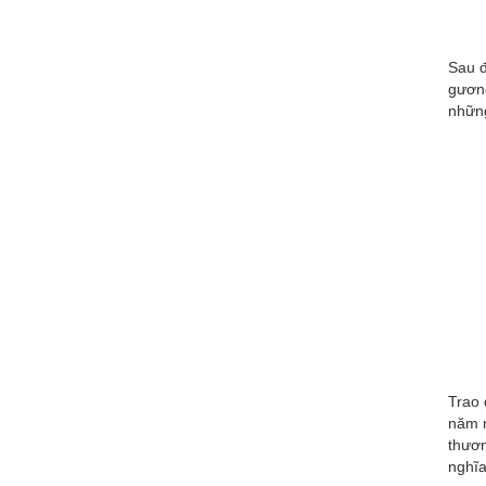
Sau đ
gương
những
Trao 
năm n
thươn
nghĩa