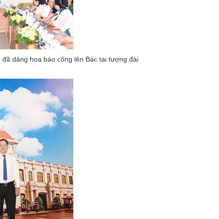
 đã dâng hoa báo công lên Bác tại tượng đài