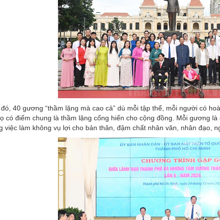
đó, 40 gương “thầm lặng mà cao cả” dù mỗi tập thể, mỗi người có hoà
ọ có điểm chung là thầm lặng cống hiến cho cộng đồng. Mỗi gương là
 việc làm không vụ lợi cho bản thân, đậm chất nhân văn, nhân đạo, ng