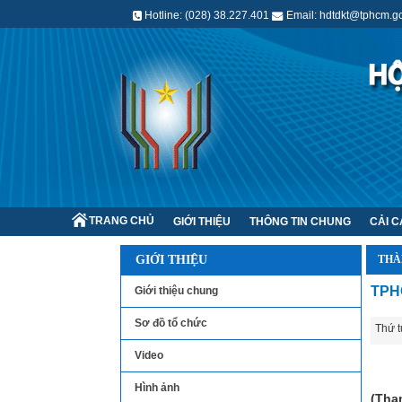
Hotline: (028) 38.227.401
Email: hdtdkt@tphcm.go
TRANG CHỦ
GIỚI THIỆU
THÔNG TIN CHUNG
CẢI 
GIỚI THIỆU
THÀ
TPHC
Giới thiệu chung
Sơ đồ tổ chức
Thứ t
Video
Hình ảnh
(Tha