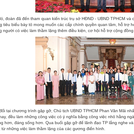
ó, đoàn đã đến tham quan kiến trúc trụ sở HĐND - UBND TPHCM và có
 tiêu biểu bày tỏ mong muốn các cấp chính quyền quan tâm, hỗ trợ
 người có việc làm thầm lặng thêm điều kiện, cơ hội hỗ trợ cộng đồng
đổi tại chương trình gặp gỡ, Chủ tịch UBND TPHCM Phan Văn Mãi nh
ay, đều làm những công việc có ý nghĩa bằng công việc nhỏ hằng ng
g hơn, đáng sống hơn. Qua buổi gặp gỡ để lãnh đạo TP lắng nghe và 
 từ những việc làm thầm lặng của các gương điển hình.