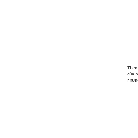
Theo 
của h
những