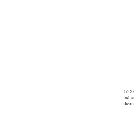
Từ 23
mà ca
dương