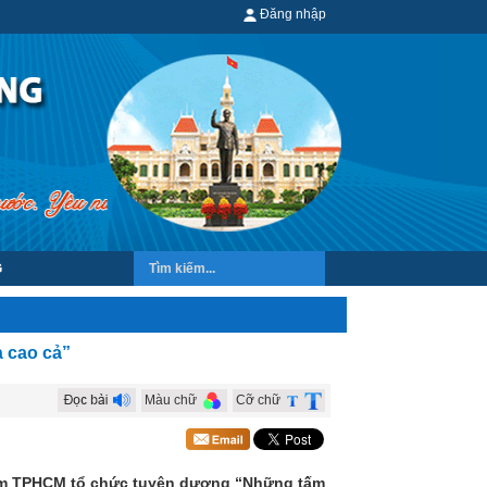
Đăng nhập
G
 cao cả”
Màu chữ
Cỡ chữ
am TPHCM tổ chức tuyên dương “Những tấm