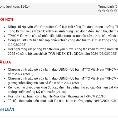
ợng lượt xem: 11414
Trung bình (0
MỚI HƠN
Đồng chí Nguyễn Văn Được làm Chủ tịch Hội đồng Thi đua - Khen thưởng
Tổng Bí thư Tô Lâm trao Danh hiệu Anh hùng Lao động đến Đảng bộ, chín
TPHCM tôn vinh các cá nhân tiêu biểu trong sự nghiệp xây dựng, bảo vệ và p
Công an TPHCM liên tiếp lập nhiều chiến công đặc biệt xuất xuất trong công 
(12/03/2025)
Hội nghị tổng kết phong trào thi đua yêu nước, công tác khen thưởng năm 2
2025 và công bố các chỉ số (PAR INDEX, DTI, DDCI) năm 2024
(03/03/2025)
ĐÃ ĐƯA
Chương trình gặp gỡ của lãnh đạo UBND - Uỷ ban MTTQ Việt Nam TP.HCM v
năm 2024
(25/12)
Chương trình gặp gỡ của lãnh đạo UBND - Uỷ ban MTTQ Việt Nam TP.HCM v
gương thầm lặng mà cao cả lần 6 năm 2024
(25/12)
Kế hoạch tổ chức triển khai đợt cao điểm tiếp nhận hồ sơ cấp đổi hiện vật k
kháng chiến chống Mỹ cứu nước
(21/10)
Hội nghị Tập huấn công tác Thi đua Khen thưởng tại TP.HCM
(11/10)
Tài liệu tập huấn triển khai Luật Thi đua, khen thưởng ngày 10/10/2024
(03/1
NH LUẬN