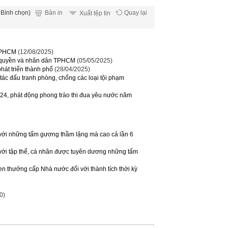
 Bình chọn)
Bản in
Quay lại
Xuất tệp tin
 TPHCM
(12/08/2025)
h quyền và nhân dân TPHCM
(05/05/2025)
hát triển thành phố
(28/04/2025)
tác đấu tranh phòng, chống các loại tội phạm
024, phát động phong trào thi đua yêu nước năm
ới những tấm gương thầm lặng mà cao cả lần 6
ới tập thể, cá nhân được tuyên dương những tấm
hen thưởng cấp Nhà nước đối với thành tích thời kỳ
0)