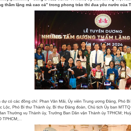
g thầm lặng mà cao cả” trong phong trào thi đua yêu nước của 
 dự có các đồng chí: Phan Văn Mãi, Ủy viên Trung ương Đảng, Phó B
c Lộc, Phó Bí thư Thành ủy, Bí thư Đảng đoàn, Chủ tịch Ủy ban M
 Ban Thường vụ Thành ủy, Trưởng Ban Dân vận Thành ủy TPHCM; Huỳn
 TPHCM;...