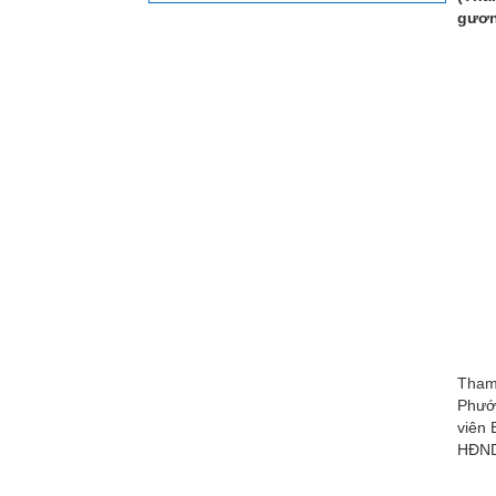
gươn
Tham
Phướ
viên
HĐND