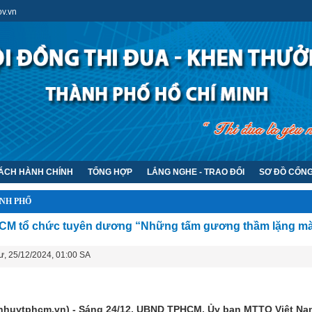
v.vn
CÁCH HÀNH CHÍNH
TỔNG HỢP
LẮNG NGHE - TRAO ĐỔI
SƠ ĐỒ CỔN
NH PHỐ
M tổ chức tuyên dương “Những tấm gương thầm lặng mà
ư, 25/12/2024, 01:00 SA
nhuytphcm.vn) - Sáng 24/12, UBND TPHCM, Ủy ban MTTQ Việt N