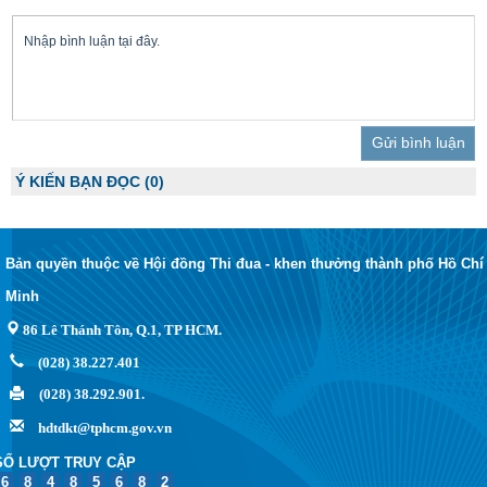
Trả lời
Ý KIẾN BẠN ĐỌC
(0)
Bản quyền thuộc về Hội đồng Thi đua - khen thưởng thành phố Hồ Chí
Minh
86 Lê Thánh Tôn, Q.1, TP HCM.
(028) 38.227.401
(028) 38.292.901.
hdtdkt@tphcm.gov.vn
SỐ LƯỢT TRUY CẬP
6
8
4
8
5
6
8
2