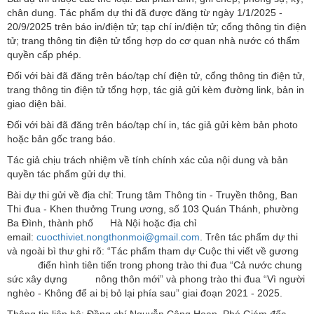
chân dung. Tác phẩm dự thi đã được đăng từ ngày 1/1/2025 -
20/9/2025 trên báo in/điện tử; tạp chí in/điện tử; cổng thông tin điện
tử; trang thông tin điện tử tổng hợp do cơ quan nhà nước có thẩm
quyền cấp phép.
Đối với bài đã đăng trên báo/tạp chí điện tử, cổng thông tin điện tử,
trang thông tin điện tử tổng hợp, tác giả gửi kèm đường link, bản in
giao diện bài.
Đối với bài đã đăng trên báo/tạp chí in, tác giả gửi kèm bản photo
hoặc bản gốc trang báo.
Tác giả chịu trách nhiệm về tính chính xác của nội dung và bản
quyền tác phẩm gửi dự thi.
Bài dự thi gửi về địa chỉ: Trung tâm Thông tin - Truyền thông, Ban
Thi đua - Khen thưởng Trung ương, số 103 Quán Thánh, phường
Ba Đình, thành phố Hà Nội hoặc địa chỉ
email:
cuocthiviet.nongthonmoi@gmail.com
. Trên tác phẩm dự thi
và ngoài bì thư ghi rõ: “Tác phẩm tham dự Cuộc thi viết về gương
điển hình tiên tiến trong phong trào thi đua “Cả nước chung
sức xây dựng nông thôn mới” và phong trào thi đua “Vì người
nghèo - Không để ai bị bỏ lại phía sau” giai đoạn 2021 - 2025.