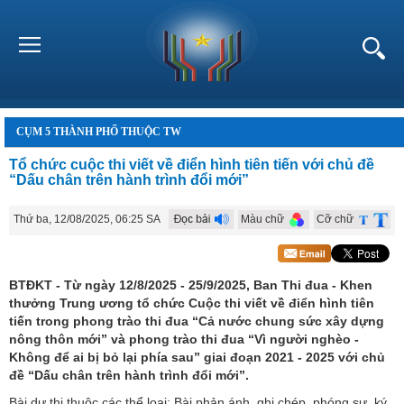
CỤM 5 THÀNH PHỐ THUỘC TW
Tổ chức cuộc thi viết về điển hình tiên tiến với chủ đề
“Dấu chân trên hành trình đổi mới”
Thứ ba, 12/08/2025, 06:25 SA
Màu chữ
Cỡ chữ
BTĐKT - Từ ngày 12/8/2025 - 25/9/2025, Ban Thi đua - Khen
thưởng Trung ương tổ chức Cuộc thi viết về điển hình tiên
tiến trong phong trào thi đua “Cả nước chung sức xây dựng
nông thôn mới” và phong trào thi đua “Vì người nghèo -
Không để ai bị bỏ lại phía sau” giai đoạn 2021 - 2025 với chủ
đề “Dấu chân trên hành trình đổi mới”.
Bài dự thi thuộc các thể loại: Bài phản ánh, ghi chép, phóng sự, ký,