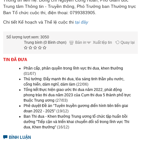
Thông tin liên hệ: Đồng chí Nguyễn Công Hoan, Phó Giám đốc
Trung tâm Thông tin - Truyền thông, Phó Trưởng ban Thường trực
Ban Tổ chức cuộc thi, điện thoại: 0799383905.
Chi tiết Kế hoạch và Thể lệ cuộc thi
tại đây
Số lượng lượt xem: 3050
Trung bình (0 Bình chọn)
Bản in
Quay lại
Xuất tệp tin
TIN ĐÃ ĐƯA
Phân cấp, phân quyền trong lĩnh vực thi đua, khen thưởng
(01/07)
Thủ tướng: Đẩy mạnh thi đua, tỏa sáng tinh thần yêu nước,
cống hiến, dám nghĩ, dám làm
(22/06)
Tổng kết thực hiện giao ước thi đua năm 2022, phát động
phong trào thi đua năm 2023 của Cụm thi đua 5 thành phố trực
thuộc Trung ương
(27/03)
Phê duyệt Đề án “Tuyên truyền gương điển hình tiên tiến giai
đoạn 2022 - 2025”
(19/12)
Ban Thi đua - Khen thưởng Trung ương tổ chức tập huấn bồi
dưỡng "Tiếp cận và triển khai chuyển đổi số trong lĩnh vực Thi
đua, Khen thưởng"
(16/12)
BÌNH LUẬN