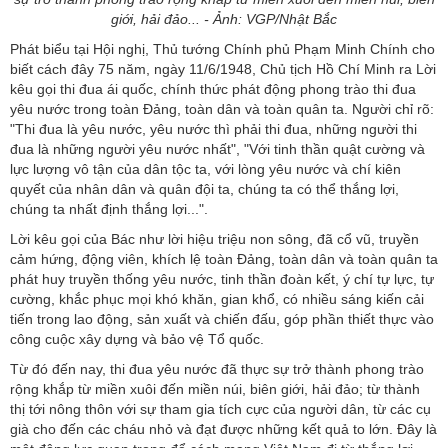
giới, hải đảo... - Ảnh: VGP/Nhật Bắc
Phát biểu tại Hội nghị, Thủ tướng Chính phủ Phạm Minh Chính cho
biết cách đây 75 năm, ngày 11/6/1948, Chủ tịch Hồ Chí Minh ra Lời
kêu gọi thi đua ái quốc, chính thức phát động phong trào thi đua
yêu nước trong toàn Đảng, toàn dân và toàn quân ta. Người chỉ rõ:
"Thi đua là yêu nước, yêu nước thì phải thi đua, những người thi
đua là những người yêu nước nhất", "Với tinh thần quật cường và
lực lượng vô tận của dân tộc ta, với lòng yêu nước và chí kiên
quyết của nhân dân và quân đội ta, chúng ta có thể thắng lợi,
chúng ta nhất định thắng lợi...".
Lời kêu gọi của Bác như lời hiệu triệu non sông, đã cổ vũ, truyền
cảm hứng, động viên, khích lệ toàn Đảng, toàn dân và toàn quân ta
phát huy truyền thống yêu nước, tinh thần đoàn kết, ý chí tự lực, tự
cường, khắc phục mọi khó khăn, gian khổ, có nhiều sáng kiến cải
tiến trong lao động, sản xuất và chiến đấu, góp phần thiết thực vào
công cuộc xây dựng và bảo vệ Tổ quốc.
Từ đó đến nay, thi đua yêu nước đã thực sự trở thành phong trào
rộng khắp từ miền xuôi đến miền núi, biên giới, hải đảo; từ thành
thị tới nông thôn với sự tham gia tích cực của người dân, từ các cụ
già cho đến các cháu nhỏ và đạt được những kết quả to lớn. Đây là