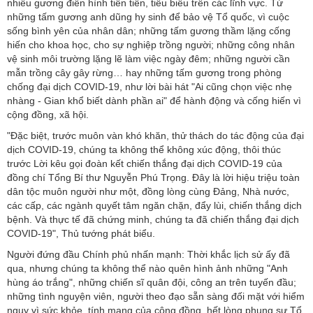
nhiều gương điển hình tiên tiến, tiêu biểu trên các lĩnh vực. Từ
những tấm gương anh dũng hy sinh để bảo vệ Tổ quốc, vì cuộc
sống bình yên của nhân dân; những tấm gương thầm lặng cống
hiến cho khoa học, cho sự nghiệp trồng người; những công nhân
vệ sinh môi trường lặng lẽ làm việc ngày đêm; những người cần
mẫn trồng cây gây rừng… hay những tấm gương trong phòng
chống đại dịch COVID-19, như lời bài hát "Ai cũng chọn việc nhẹ
nhàng - Gian khổ biết dành phần ai" để hành động và cống hiến vì
cộng đồng, xã hội.
"Đặc biệt, trước muôn vàn khó khăn, thử thách do tác động của đại
dịch COVID-19, chúng ta không thể không xúc động, thôi thúc
trước Lời kêu gọi đoàn kết chiến thắng đại dịch COVID-19 của
đồng chí Tổng Bí thư Nguyễn Phú Trọng. Đây là lời hiệu triệu toàn
dân tộc muôn người như một, đồng lòng cùng Đảng, Nhà nước,
các cấp, các ngành quyết tâm ngăn chặn, đẩy lùi, chiến thắng dịch
bệnh. Và thực tế đã chứng minh, chúng ta đã chiến thắng đại dịch
COVID-19", Thủ tướng phát biểu.
Người đứng đầu Chính phủ nhấn mạnh: Thời khắc lịch sử ấy đã
qua, nhưng chúng ta không thể nào quên hình ảnh những "Anh
hùng áo trắng", những chiến sĩ quân đội, công an trên tuyến đầu;
những tình nguyện viên, người theo đạo sẵn sàng đối mặt với hiểm
nguy vì sức khỏe, tính mạng của cộng đồng, hết lòng phụng sự Tổ