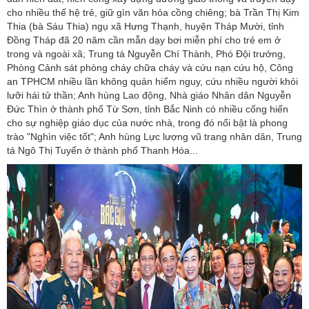
cho nhiều thế hệ trẻ, giữ gìn văn hóa cồng chiêng; bà Trần Thị Kim
Thia (bà Sáu Thia) ngụ xã Hưng Thạnh, huyện Tháp Mười, tỉnh
Đồng Tháp đã 20 năm cần mẫn dạy bơi miễn phí cho trẻ em ở
trong và ngoài xã; Trung tá Nguyễn Chí Thành, Phó Đội trưởng,
Phòng Cảnh sát phòng cháy chữa cháy và cứu nạn cứu hộ, Công
an TPHCM nhiều lần không quản hiểm nguy, cứu nhiều người khỏi
lưỡi hái tử thần; Anh hùng Lao động, Nhà giáo Nhân dân Nguyễn
Đức Thìn ở thành phố Từ Sơn, tỉnh Bắc Ninh có nhiều cống hiến
cho sự nghiệp giáo dục của nước nhà, trong đó nổi bật là phong
trào "Nghìn việc tốt"; Anh hùng Lực lượng vũ trang nhân dân, Trung
tá Ngô Thị Tuyển ở thành phố Thanh Hóa...