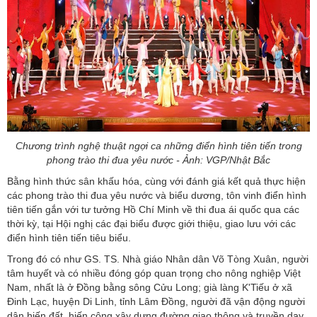
Chương trình nghệ thuật ngợi ca những điển hình tiên tiến trong
phong trào thi đua yêu nước - Ảnh: VGP/Nhật Bắc
Bằng hình thức sân khấu hóa, cùng với đánh giá kết quả thực hiện
các phong trào thi đua yêu nước và biểu dương, tôn vinh điển hình
tiên tiến gắn với tư tưởng Hồ Chí Minh về thi đua ái quốc qua các
thời kỳ, tại Hội nghị các đại biểu được giới thiệu, giao lưu với các
điển hình tiên tiến tiêu biểu.
Trong đó có như GS. TS. Nhà giáo Nhân dân Võ Tòng Xuân, người
tâm huyết và có nhiều đóng góp quan trọng cho nông nghiệp Việt
Nam, nhất là ở Đồng bằng sông Cửu Long; già làng K'Tiếu ở xã
Đinh Lạc, huyện Di Linh, tỉnh Lâm Đồng, người đã vận động người
dân hiến đất, hiến công xây dựng đường giao thông và truyền dạy