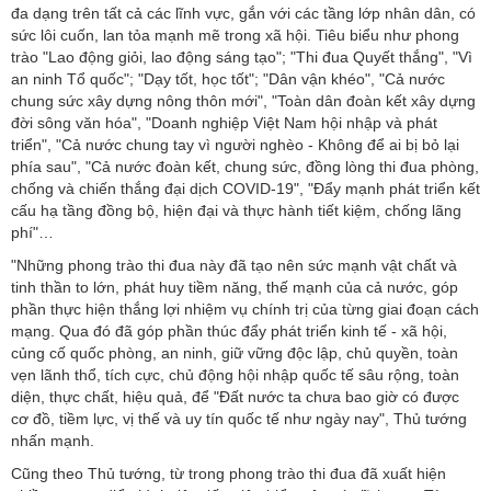
đa dạng trên tất cả các lĩnh vực, gắn với các tầng lớp nhân dân, có
sức lôi cuốn, lan tỏa mạnh mẽ trong xã hội. Tiêu biểu như phong
trào "Lao động giỏi, lao động sáng tạo"; "Thi đua Quyết thắng", "Vì
an ninh Tổ quốc"; "Dạy tốt, học tốt"; "Dân vận khéo", "Cả nước
chung sức xây dựng nông thôn mới", "Toàn dân đoàn kết xây dựng
đời sông văn hóa", "Doanh nghiệp Việt Nam hội nhập và phát
triển", "Cả nước chung tay vì người nghèo - Không để ai bị bỏ lại
phía sau", "Cả nước đoàn kết, chung sức, đồng lòng thi đua phòng,
chống và chiến thắng đại dịch COVID-19", "Đẩy mạnh phát triển kết
cấu hạ tầng đồng bộ, hiện đại và thực hành tiết kiệm, chống lãng
phí"…
"Những phong trào thi đua này đã tạo nên sức mạnh vật chất và
tinh thần to lớn, phát huy tiềm năng, thế mạnh của cả nước, góp
phần thực hiện thắng lợi nhiệm vụ chính trị của từng giai đoạn cách
mạng. Qua đó đã góp phần thúc đẩy phát triển kinh tế - xã hội,
củng cố quốc phòng, an ninh, giữ vững độc lập, chủ quyền, toàn
vẹn lãnh thổ, tích cực, chủ động hội nhập quốc tế sâu rộng, toàn
diện, thực chất, hiệu quả, để "Đất nước ta chưa bao giờ có được
cơ đồ, tiềm lực, vị thế và uy tín quốc tế như ngày nay", Thủ tướng
nhấn mạnh.
Cũng theo Thủ tướng, từ trong phong trào thi đua đã xuất hiện