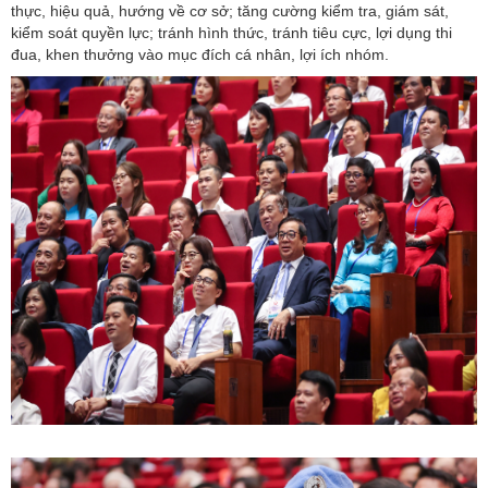
thực, hiệu quả, hướng về cơ sở; tăng cường kiểm tra, giám sát,
kiểm soát quyền lực; tránh hình thức, tránh tiêu cực, lợi dụng thi
đua, khen thưởng vào mục đích cá nhân, lợi ích nhóm.