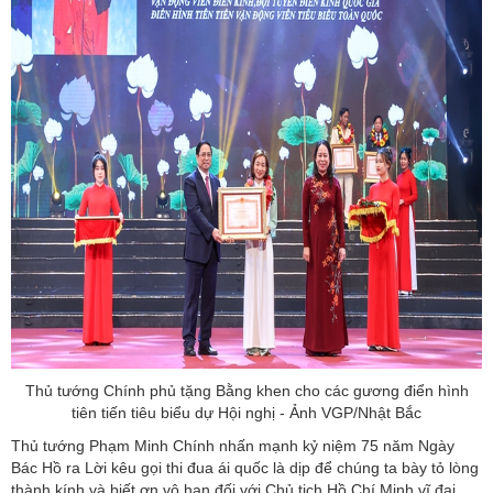
Thủ tướng Chính phủ tặng Bằng khen cho các gương điển hình
tiên tiến tiêu biểu dự Hội nghị - Ảnh VGP/Nhật Bắc
Thủ tướng Phạm Minh Chính nhấn mạnh kỷ niệm 75 năm Ngày
Bác Hồ ra Lời kêu gọi thi đua ái quốc là dịp để chúng ta bày tỏ lòng
thành kính và biết ơn vô hạn đối với Chủ tịch Hồ Chí Minh vĩ đại,