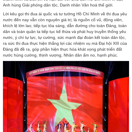
Anh hùng Giải phóng dân tộc, Danh nhân Văn hoá thế giới.
Lời kêu gọi thi đua ái quốc và tư tưởng Hồ Chí Minh về thi đua yêu
nước đến nay vẫn còn nguyên giá trị; là nguồn cổ vũ, động viên,
khích lệ lớn lao; tiếp tục tỏa sáng, dẫn đường cho toàn Đảng, toàn
dân và toàn quân ta tiếp tục kế thừa và phát huy truyền thống yêu
nước, ý chí tự lực, tự cường, sức mạnh đại đoàn kết toàn dân tộc,
ra sức thi đua thực hiện thắng lợi các nhiệm vụ mà Đại hội XIII của
Đảng đã đề ra, góp phần hiện thực hóa khát vọng phát triển đất
nước hùng cường, thịnh vượng, Nhân dân ấm no, hạnh phúc.