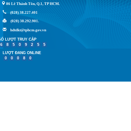
86 Lê Thánh Tôn, Q.1, TP HCM.
(028) 38.227.401
(028) 38.292.901.
hdtdkt@tphcm.gov.vn
SỐ LƯỢT TRUY CẬP
6
8
5
0
9
2
5
5
LƯỢT ĐANG ONLINE
0
0
0
8
0