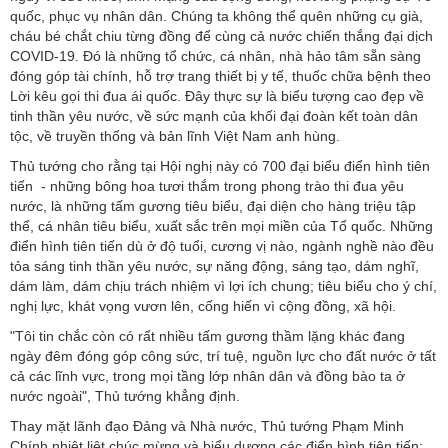
quốc, phục vụ nhân dân. Chúng ta không thể quên những cụ già,
cháu bé chắt chiu từng đồng để cùng cả nước chiến thắng đại dịch
COVID-19. Đó là những tổ chức, cá nhân, nhà hảo tâm sẵn sàng
đóng góp tài chính, hỗ trợ trang thiết bị y tế, thuốc chữa bệnh theo
Lời kêu gọi thi đua ái quốc. Đây thực sự là biểu tượng cao đẹp về
tinh thần yêu nước, về sức mạnh của khối đại đoàn kết toàn dân
tộc, về truyền thống và bản lĩnh Việt Nam anh hùng.
Thủ tướng cho rằng tại Hội nghị này có 700 đại biểu điển hình tiên
tiến - những bông hoa tươi thắm trong phong trào thi đua yêu
nước, là những tấm gương tiêu biểu, đại diện cho hàng triệu tập
thể, cá nhân tiêu biểu, xuất sắc trên mọi miền của Tổ quốc. Những
điển hình tiên tiến dù ở độ tuổi, cương vị nào, ngành nghề nào đều
tỏa sáng tinh thần yêu nước, sự năng động, sáng tạo, dám nghĩ,
dám làm, dám chịu trách nhiệm vì lợi ích chung; tiêu biểu cho ý chí,
nghị lực, khát vọng vươn lên, cống hiến vì cộng đồng, xã hội.
"Tôi tin chắc còn có rất nhiều tấm gương thầm lặng khác đang
ngày đêm đóng góp công sức, trí tuệ, nguồn lực cho đất nước ở tất
cả các lĩnh vực, trong mọi tầng lớp nhân dân và đồng bào ta ở
nước ngoài", Thủ tướng khẳng định.
Thay mặt lãnh đạo Đảng và Nhà nước, Thủ tướng Phạm Minh
Chính nhiệt liệt chúc mừng và biểu dương các điển hình tiên tiến;