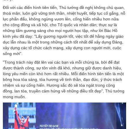
Đối với các điển hình tiên tiến, Thủ tướng đề nghị không chủ quan,
thoả mãn, luôn giữ vững tinh thần, nhiệt huyết, tiếp tục cố gắng, nỗ
lực phấn đấu, không ngừng vươn lên, cống hiến nhiều hơn nữa
cho cộng đồng và xã hội, cho Tổ quốc và nhân dân; thực sự là
những tấm gương sáng cho mọi người học tập, như lời Bác Hồ
kính yêu đã dạy: "Lấy gương người tốt, việc tốt để hằng ngày giáo
dục lẫn nhau là một trong những cách tốt nhất để xây dựng Đảng,
xây dựng các tổ chức cách mạng, xây dựng con người mới, cuộc
sống mới".
"Trọng trách này đặt lên vai các bạn và mỗi chúng ta, bởi để đạt
được thành công, sự tôn vinh đã khó, nhưng giữ được danh hiệu,
lòng yêu mến còn khó hơn rất nhiều. Mỗi điển hình tiên tiến là một
bông hoa tỏa sáng, tỏa hương về tinh thần, đạo đức, ý thức trách
nhiệm và sự cống hiến. Hương sắc đó sẽ tỏa ngát trong cộng
đồng, lan tỏa, truyền cảm hứng về những điều tốt đẹp", Thủ tướng
mong muốn.