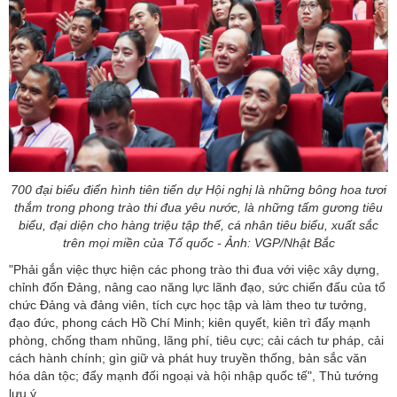
700 đại biểu điển hình tiên tiến dự Hội nghị là những bông hoa tươi
thắm trong phong trào thi đua yêu nước, là những tấm gương tiêu
biểu, đại diện cho hàng triệu tập thể, cá nhân tiêu biểu, xuất sắc
trên mọi miền của Tổ quốc - Ảnh: VGP/Nhật Bắc
"Phải gắn việc thực hiện các phong trào thi đua với việc xây dựng,
chỉnh đốn Đảng, nâng cao năng lực lãnh đạo, sức chiến đấu của tổ
chức Đảng và đảng viên, tích cực học tập và làm theo tư tưởng,
đạo đức, phong cách Hồ Chí Minh; kiên quyết, kiên trì đẩy mạnh
phòng, chống tham nhũng, lãng phí, tiêu cực; cải cách tư pháp, cải
cách hành chính; gìn giữ và phát huy truyền thống, bản sắc văn
hóa dân tộc; đẩy mạnh đối ngoại và hội nhập quốc tế", Thủ tướng
lưu ý.