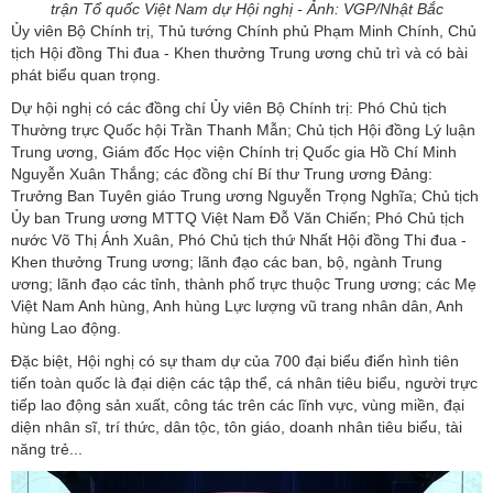
trận Tổ quốc Việt Nam dự Hội nghị - Ảnh: VGP/Nhật Bắc
Ủy viên Bộ Chính trị, Thủ tướng Chính phủ Phạm Minh Chính, Chủ
tịch Hội đồng Thi đua - Khen thưởng Trung ương chủ trì và có bài
phát biểu quan trọng.
Dự hội nghị có các đồng chí Ủy viên Bộ Chính trị: Phó Chủ tịch
Thường trực Quốc hội Trần Thanh Mẫn; Chủ tịch Hội đồng Lý luận
Trung ương, Giám đốc Học viện Chính trị Quốc gia Hồ Chí Minh
Nguyễn Xuân Thắng; các đồng chí Bí thư Trung ương Đảng:
Trưởng Ban Tuyên giáo Trung ương Nguyễn Trọng Nghĩa; Chủ tịch
Ủy ban Trung ương MTTQ Việt Nam Đỗ Văn Chiến; Phó Chủ tịch
nước Võ Thị Ánh Xuân, Phó Chủ tịch thứ Nhất Hội đồng Thi đua -
Khen thưởng Trung ương; lãnh đạo các ban, bộ, ngành Trung
ương; lãnh đạo các tỉnh, thành phố trực thuộc Trung ương; các Mẹ
Việt Nam Anh hùng, Anh hùng Lực lượng vũ trang nhân dân, Anh
hùng Lao động.
Đặc biệt, Hội nghị có sự tham dự của 700 đại biểu điển hình tiên
tiến toàn quốc là đại diện các tập thể, cá nhân tiêu biểu, người trực
tiếp lao động sản xuất, công tác trên các lĩnh vực, vùng miền, đại
diện nhân sĩ, trí thức, dân tộc, tôn giáo, doanh nhân tiêu biểu, tài
năng trẻ...