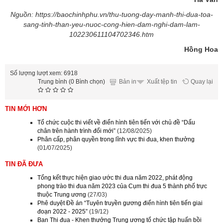
Nguồn: https://baochinhphu.vn/thu-tuong-day-manh-thi-dua-toa-
sang-tinh-than-yeu-nuoc-cong-hien-dam-nghi-dam-lam-
102230611104702346.htm
Hồng Hoa
Số lượng lượt xem: 6918
Trung bình (0 Bình chọn)
Bản in
Quay lại
Xuất tệp tin
TIN MỚI HƠN
Tổ chức cuộc thi viết về điển hình tiên tiến với chủ đề “Dấu
chân trên hành trình đổi mới”
(12/08/2025)
Phân cấp, phân quyền trong lĩnh vực thi đua, khen thưởng
(01/07/2025)
TIN ĐÃ ĐƯA
Tổng kết thực hiện giao ước thi đua năm 2022, phát động
phong trào thi đua năm 2023 của Cụm thi đua 5 thành phố trực
thuộc Trung ương
(27/03)
Phê duyệt Đề án “Tuyên truyền gương điển hình tiên tiến giai
đoạn 2022 - 2025”
(19/12)
Ban Thi đua - Khen thưởng Trung ương tổ chức tập huấn bồi