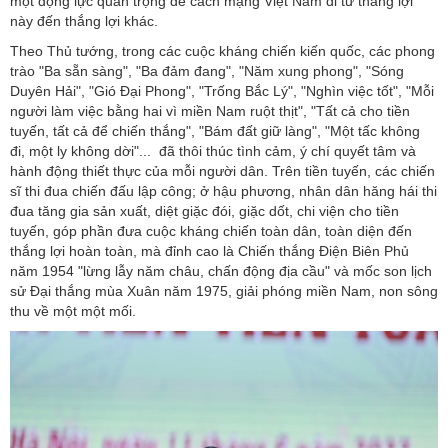
một động lực quan trọng để cách mạng Việt Nam đi từ thắng lợi
này đến thắng lợi khác.
Theo Thủ tướng, trong các cuộc kháng chiến kiến quốc, các phong
trào "Ba sẵn sàng", "Ba đảm đang", "Năm xung phong", "Sóng
Duyên Hải", "Gió Đại Phong", "Trống Bắc Lý", "Nghìn việc tốt", "Mỗi
người làm việc bằng hai vì miền Nam ruột thịt", "Tất cả cho tiền
tuyến, tất cả để chiến thắng", "Bám đất giữ làng", "Một tấc không
đi, một ly không dời"... đã thôi thúc tình cảm, ý chí quyết tâm và
hành động thiết thực của mỗi người dân. Trên tiền tuyến, các chiến
sĩ thi đua chiến đấu lập công; ở hậu phương, nhân dân hăng hái thi
đua tăng gia sản xuất, diệt giặc đói, giặc dốt, chi viện cho tiền
tuyến, góp phần đưa cuộc kháng chiến toàn dân, toàn diện đến
thắng lợi hoàn toàn, mà đỉnh cao là Chiến thắng Điện Biên Phủ
năm 1954 "lừng lẫy năm châu, chấn động địa cầu" và mốc son lịch
sử Đại thắng mùa Xuân năm 1975, giải phóng miền Nam, non sông
thu về một một mối.