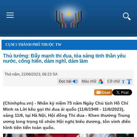
CỤM 5 THÀNH PHỐ THUỘC TW
Thủ tướng: Đẩy mạnh thi đua, tỏa sáng tinh thần yêu
nước, cống hiến, dám nghĩ, dám làm
Thứ năm, 22/06/2023, 08:23 SA
Màu chữ
Cỡ chữ
(Chinhphu.vn) - Nhân kỷ niệm 75 năm Ngày Chủ tịch Hồ Chí
Minh ra Lời kêu gọi thi đua ái quốc (11/6/1948 - 11/6/2023),
sáng 11/6, tại Hà Nội, Hội đồng Thi đua - Khen thưởng Trung
ương long trọng tổ chức Hội nghị biểu dương, tôn vinh điển
hình tiên tiến toàn quốc.