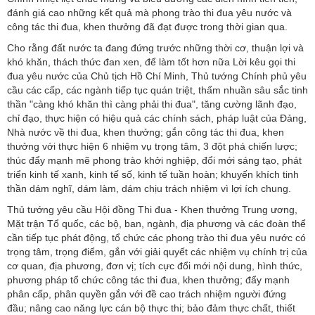
đánh giá cao những kết quả mà phong trào thi đua yêu nước và
công tác thi đua, khen thưởng đã đạt được trong thời gian qua.
Cho rằng đất nước ta đang đứng trước những thời cơ, thuận lợi và
khó khăn, thách thức đan xen, để làm tốt hơn nữa Lời kêu gọi thi
đua yêu nước của Chủ tịch Hồ Chí Minh, Thủ tướng Chính phủ yêu
cầu các cấp, các ngành tiếp tục quán triệt, thấm nhuần sâu sắc tinh
thần "càng khó khăn thì càng phải thi đua", tăng cường lãnh đạo,
chỉ đạo, thực hiện có hiệu quả các chính sách, pháp luật của Đảng,
Nhà nước về thi đua, khen thưởng; gắn công tác thi đua, khen
thưởng với thực hiện 6 nhiệm vụ trọng tâm, 3 đột phá chiến lược;
thúc đẩy mạnh mẽ phong trào khởi nghiệp, đổi mới sáng tạo, phát
triển kinh tế xanh, kinh tế số, kinh tế tuần hoàn; khuyến khích tinh
thần dám nghĩ, dám làm, dám chịu trách nhiệm vì lợi ích chung.
Thủ tướng yêu cầu Hội đồng Thi đua - Khen thưởng Trung ương,
Mặt trận Tổ quốc, các bộ, ban, ngành, địa phương và các đoàn thể
cần tiếp tục phát động, tổ chức các phong trào thi đua yêu nước có
trọng tâm, trọng điểm, gắn với giải quyết các nhiệm vụ chính trị của
cơ quan, địa phương, đơn vị; tích cực đổi mới nội dung, hình thức,
phương pháp tổ chức công tác thi đua, khen thưởng; đẩy mạnh
phân cấp, phân quyền gắn với đề cao trách nhiệm người đứng
đầu; nâng cao năng lực cán bộ thực thi; bảo đảm thực chất, thiết