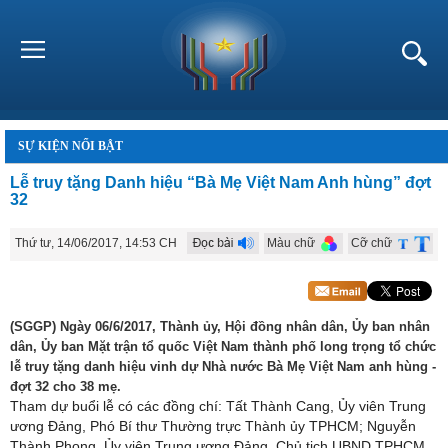
SỰ KIỆN NỔI BẬT
Lễ truy tặng Danh hiệu “Bà Mẹ Việt Nam Anh hùng” đợt
32
Thứ tư, 14/06/2017, 14:53 CH
Màu chữ
Cỡ chữ
(SGGP) Ngày 06/6/2017, Thành ủy, Hội đồng nhân dân, Ủy ban nhân
dân, Ủy ban Mặt trận tổ quốc Việt Nam thành phố long trọng tổ chức
lễ truy tặng danh hiệu vinh dự Nhà nước Bà Mẹ Việt Nam anh hùng -
đợt 32 cho 38 mẹ.
Tham dự buổi lễ có các đồng chí: Tất Thành Cang, Ủy viên Trung
ương Đảng, Phó Bí thư Thường trực Thành ủy TPHCM; Nguyễn
Thành Phong, Ủy viên Trung ương Đảng, Chủ tịch UBND TPHCM.