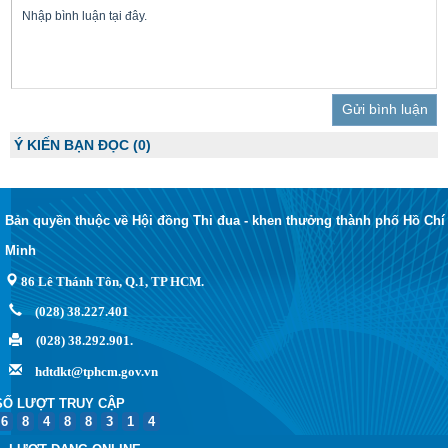
Trả lời
Ý KIẾN BẠN ĐỌC
(0)
Bản quyền thuộc về Hội đồng Thi đua - khen thưởng thành phố Hồ Chí
Minh
86 Lê Thánh Tôn, Q.1, TP HCM.
(028) 38.227.401
(028) 38.292.901.
hdtdkt@tphcm.gov.vn
SỐ LƯỢT TRUY CẬP
6
8
4
8
8
3
1
4