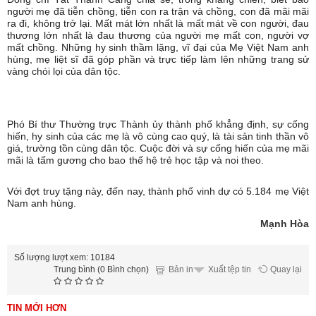
người mẹ đã tiễn chồng, tiễn con ra trận và chồng, con đã mãi mãi
ra đi, không trở lại. Mất mát lớn nhất là mất mát về con người, đau
thương lớn nhất là đau thương của người mẹ mất con, người vợ
mất chồng. Những hy sinh thầm lặng, vĩ đại của Mẹ Việt Nam anh
hùng, mẹ liệt sĩ đã góp phần và trực tiếp làm lên những trang sử
vàng chói lọi của dân tộc.
Phó Bí thư Thường trực Thành ủy thành phố khẳng định, sự cống
hiến, hy sinh của các mẹ là vô cùng cao quý, là tài sản tinh thần vô
giá, trường tồn cùng dân tộc. Cuộc đời và sự cống hiến của mẹ mãi
mãi là tấm gương cho bao thế hệ trẻ học tập và noi theo.
Với đợt truy tặng này, đến nay, thành phố vinh dự có 5.184 mẹ Việt
Nam anh hùng.
Mạnh Hòa
Số lượng lượt xem: 10184
Trung bình (0 Bình chọn)
Bản in
Quay lại
Xuất tệp tin
TIN MỚI HƠN