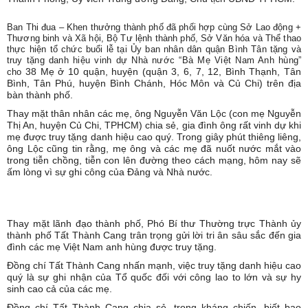
Ban Thi đua – Khen thưởng thành phố đã phối hợp cùng Sở Lao động +
Thương binh và Xã hội, Bộ Tư lệnh thành phố, Sở Văn hóa và Thể thao
thực hiện tổ chức buổi lễ tại Ủy ban nhân dân quận Bình Tân tặng và
truy tặng danh hiệu vinh dự Nhà nước “Bà Mẹ Việt Nam Anh hùng”
38 Mẹ ở 10 quận, huyện (quận 3, 6, 7, 12, Bình Thạnh, Tân
cho
Bình, Tân Phú, huyện Bình Chánh, Hóc Môn và Củ Chi) trên địa
bàn thành phố.
Thay mặt thân nhân các mẹ, ông Nguyễn Văn Lộc (con mẹ Nguyễn
Thị An, huyện Củ Chi, TPHCM) chia sẻ, gia đình ông rất vinh dự khi
mẹ được truy tặng danh hiệu cao quý. Trong giây phút thiêng liêng,
ông Lộc cũng tin rằng, mẹ ông và các mẹ đã nuốt nước mắt vào
trong tiễn chồng, tiễn con lên đường theo cách mạng, hôm nay sẽ
ấm lòng vì sự ghi công của Đảng và Nhà nước.
Thay mặt lãnh đạo thành phố, Phó Bí thư Thường trực Thành ủy
thành phố Tất Thành Cang trân trọng gửi lời tri ân sâu sắc đến gia
đình các mẹ Việt Nam anh hùng được truy tặng.
Đồng chí Tất Thành Cang nhấn mạnh, việc truy tặng danh hiệu cao
quý là sự ghi nhận của Tổ quốc đối với công lao to lớn và sự hy
sinh cao cả của các mẹ.
Đồng chí Tất Thành Cang chia sẻ, trong kháng chiến, biết bao