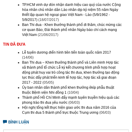
TP.HCM vinh dự đón nhận danh hiệu cao quý của nước Cộng
hòa nhân chủ nhân dân Lào nhân dịp kỷ niệm 55 năm Ngày
thiết lập quan hệ ngoại giao Việt Nam - Lào (5/9/1962 -
5/9/2017)
(18/07/2017)
Ban Thi đua - Khen thưởng thành phố đi thăm, chúc mừng các
cơ quan Báo, Đài thành phố nhân Ngày báo chí cách mạng
Việt Nam
(21/06/2017)
TIN ĐÃ ĐƯA
Lễ tuyên dương điển hình tiên tiến toàn quốc năm 2017
(14/06)
Ban Thi đua – Khen thưởng thành phố và Liên minh Hợp tác
xã thành phố tổ chức Lễ ký kết chương trình phối hợp hoạt
động phát huy vai trò công tác thi đua, khen thưởng tạo động
lực thúc đẩy phát triển kinh tế hợp tác, hợp tác xã giai đoạn
2017 - 2022
(05/05)
Ủy ban nhân dân thành phố khen thưởng êkíp phẫu thuật
thuộc Bệnh viện Nhi đồng 1
(10/04)
Thành phố Hồ Chí Minh đẩy mạnh tuyên truyền hiệu quả các
phong trào thi đua yêu nước
(06/03)
Hội nghị tổng kết thực hiện giao ước thi đua năm 2016 của
Cụm thi đua 5 thành phố trực thuộc Trung ương
(06/03)
BÌNH LUẬN