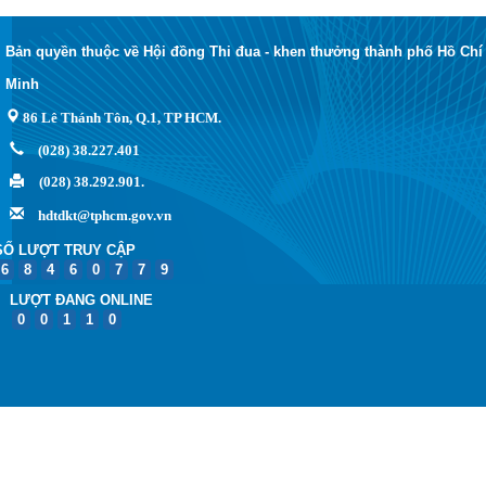
Bản quyền thuộc về Hội đồng Thi đua - khen thưởng thành phố Hồ Chí
Minh
86 Lê Thánh Tôn, Q.1, TP HCM.
(028) 38.227.401
(028) 38.292.901.
hdtdkt@tphcm.gov.vn
SỐ LƯỢT TRUY CẬP
6
8
4
6
0
7
7
9
LƯỢT ĐANG ONLINE
0
0
1
1
0