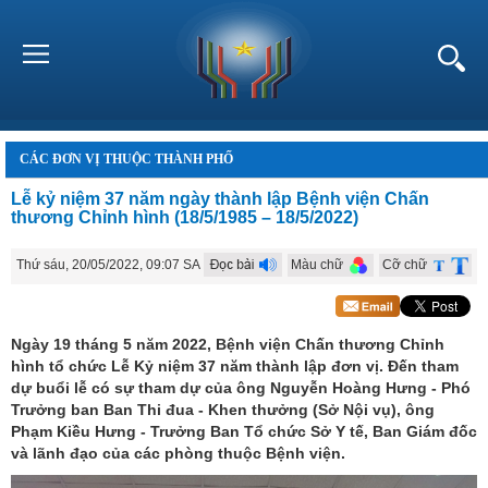
CÁC ĐƠN VỊ THUỘC THÀNH PHỐ
Lễ kỷ niệm 37 năm ngày thành lập Bệnh viện Chấn
thương Chỉnh hình (18/5/1985 – 18/5/2022)
Thứ sáu, 20/05/2022, 09:07 SA
Màu chữ
Cỡ chữ
Ngày 19 tháng 5 năm 2022, Bệnh viện Chấn thương Chỉnh
hình tổ chức Lễ Kỷ niệm 37 năm thành lập đơn vị. Đến tham
dự buổi lễ có sự tham dự của ông Nguyễn Hoàng Hưng - Phó
Trưởng ban Ban Thi đua - Khen thưởng (Sở Nội vụ), ông
Phạm Kiều Hưng - Trưởng Ban Tổ chức Sở Y tế, Ban Giám đốc
và lãnh đạo của các phòng thuộc Bệnh viện.