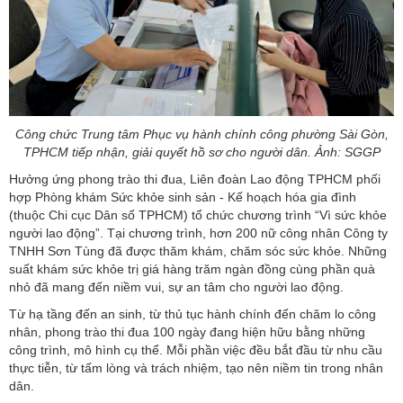
Công chức Trung tâm Phục vụ hành chính công phường Sài Gòn,
TPHCM tiếp nhận, giải quyết hồ sơ cho người dân. Ảnh: SGGP
Hưởng ứng phong trào thi đua, Liên đoàn Lao động TPHCM phối
hợp Phòng khám Sức khỏe sinh sản - Kế hoạch hóa gia đình
(thuộc Chi cục Dân số TPHCM) tổ chức chương trình “Vì sức khỏe
người lao động”. Tại chương trình, hơn 200 nữ công nhân Công ty
TNHH Sơn Tùng đã được thăm khám, chăm sóc sức khỏe. Những
suất khám sức khỏe trị giá hàng trăm ngàn đồng cùng phần quà
nhỏ đã mang đến niềm vui, sự an tâm cho người lao động.
Từ hạ tầng đến an sinh, từ thủ tục hành chính đến chăm lo công
nhân, phong trào thi đua 100 ngày đang hiện hữu bằng những
công trình, mô hình cụ thể. Mỗi phần việc đều bắt đầu từ nhu cầu
thực tiễn, từ tấm lòng và trách nhiệm, tạo nên niềm tin trong nhân
dân.