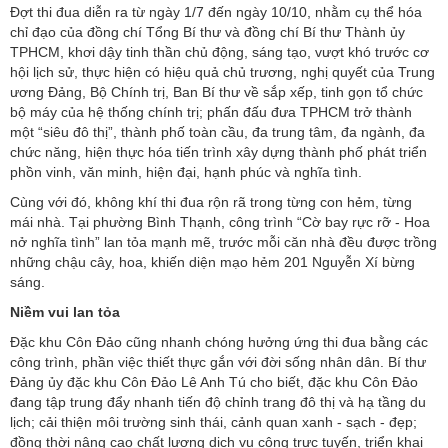
Đợt thi đua diễn ra từ ngày 1/7 đến ngày 10/10, nhằm cụ thể hóa
chỉ đạo của đồng chí Tổng Bí thư và đồng chí Bí thư Thành ủy
TPHCM, khơi dậy tinh thần chủ động, sáng tạo, vượt khó trước cơ
hội lịch sử, thực hiện có hiệu quả chủ trương, nghị quyết của Trung
ương Đảng, Bộ Chính trị, Ban Bí thư về sắp xếp, tinh gọn tổ chức
bộ máy của hệ thống chính trị; phấn đấu đưa TPHCM trở thành
một “siêu đô thị”, thành phố toàn cầu, đa trung tâm, đa ngành, đa
chức năng, hiện thực hóa tiến trình xây dựng thành phố phát triển
phồn vinh, văn minh, hiện đại, hạnh phúc và nghĩa tình.
Cùng với đó, không khí thi đua rộn rã trong từng con hẻm, từng
mái nhà. Tại phường Bình Thạnh, công trình “Cờ bay rực rỡ - Hoa
nở nghĩa tình” lan tỏa mạnh mẽ, trước mỗi căn nhà đều được trồng
những chậu cây, hoa, khiến diện mạo hẻm 201 Nguyễn Xí bừng
sáng.
Niềm vui lan tỏa
Đặc khu Côn Đảo cũng nhanh chóng hưởng ứng thi đua bằng các
công trình, phần việc thiết thực gắn với đời sống nhân dân. Bí thư
Đảng ủy đặc khu Côn Đảo Lê Anh Tú cho biết, đặc khu Côn Đảo
đang tập trung đẩy nhanh tiến độ chỉnh trang đô thị và hạ tầng du
lịch; cải thiện môi trường sinh thái, cảnh quan xanh - sạch - đẹp;
đồng thời nâng cao chất lượng dịch vụ công trực tuyến, triển khai