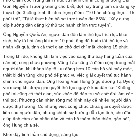
Phó Giám đốc Trung tâm Phục vụ hành chính công phường Sài
Gòn Nguyễn Trường Giang cho biết, đợt này trung tâm đã đăng ký
thực hiện 3 công trình thi đua trọng điểm: “10 bản chứng thực - 15
phút trả”, “Tỷ lệ thực hiện hồ sơ trực tuyến đạt 85%”, “Xây dựng
clip hướng dẫn đăng ký thủ tục hành chính trực tuyến”.
Ông Nguyễn Quốc An, người dân đến làm thủ tục trích lục khai
sinh, bày tỏ hài lòng khi mới 10 phút ông đã hoàn tất thủ tục và
nhận kết quả, tính cả thời gian chờ đợi chỉ mất khoảng 15 phút.
Trong khi đó, không khí làm việc vào sáng thứ bảy hàng tuần của
cán bộ, công chức phường Vũng Tàu cũng là điểm cộng trong mắt
người dân, khi thành lập tổ lưu động hơn 10 cán bộ với máy móc,
thiết bị đến từng khu phố để phục vụ việc giải quyết thủ tục hành
chính cho người dân. Ông Hoàng Văn Hùng (ngụ đường Tạ Uyên)
vui mừng khi được giải quyết thủ tục ngay ở khu dân cư. “Không
phải ai cũng có thời gian, sức khỏe để đến trụ sở chờ đợi làm các
thủ tục. Phường cần nhân rộng mô hình này để nhiều người dân
được thụ hưởng. Có những việc công chức chưa giải quyết được
liền cho người dân, nhưng chính sự hướng dẫn tận tình, chu đáo
giúp tình cảm của nhân dân và cán bộ thêm thân thiện, gắn bó”,
ông Hùng chia sẻ.
Khơi dậy tinh thần chủ động, sáng tạo