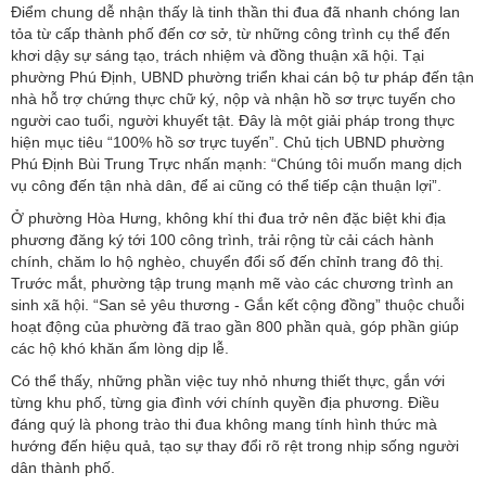
Điểm chung dễ nhận thấy là tinh thần thi đua đã nhanh chóng lan
tỏa từ cấp thành phố đến cơ sở, từ những công trình cụ thể đến
khơi dậy sự sáng tạo, trách nhiệm và đồng thuận xã hội. Tại
phường Phú Định, UBND phường triển khai cán bộ tư pháp đến tận
nhà hỗ trợ chứng thực chữ ký, nộp và nhận hồ sơ trực tuyến cho
người cao tuổi, người khuyết tật. Đây là một giải pháp trong thực
hiện mục tiêu “100% hồ sơ trực tuyến”. Chủ tịch UBND phường
Phú Định Bùi Trung Trực nhấn mạnh: “Chúng tôi muốn mang dịch
vụ công đến tận nhà dân, để ai cũng có thể tiếp cận thuận lợi”.
Ở phường Hòa Hưng, không khí thi đua trở nên đặc biệt khi địa
phương đăng ký tới 100 công trình, trải rộng từ cải cách hành
chính, chăm lo hộ nghèo, chuyển đổi số đến chỉnh trang đô thị.
Trước mắt, phường tập trung mạnh mẽ vào các chương trình an
sinh xã hội. “San sẻ yêu thương - Gắn kết cộng đồng” thuộc chuỗi
hoạt động của phường đã trao gần 800 phần quà, góp phần giúp
các hộ khó khăn ấm lòng dịp lễ.
Có thể thấy, những phần việc tuy nhỏ nhưng thiết thực, gắn với
từng khu phố, từng gia đình với chính quyền địa phương. Điều
đáng quý là phong trào thi đua không mang tính hình thức mà
hướng đến hiệu quả, tạo sự thay đổi rõ rệt trong nhịp sống người
dân thành phố.