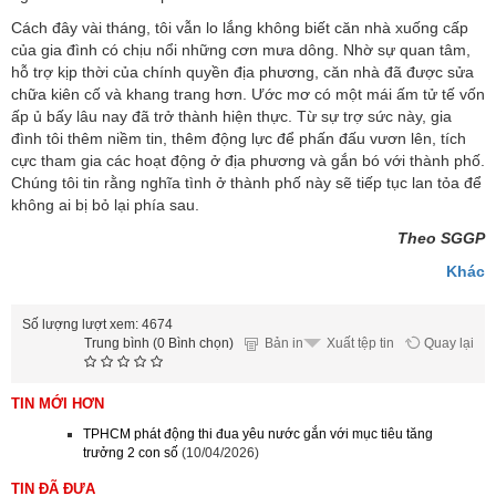
Cách đây vài tháng, tôi vẫn lo lắng không biết căn nhà xuống cấp
của gia đình có chịu nổi những cơn mưa dông. Nhờ sự quan tâm,
hỗ trợ kịp thời của chính quyền địa phương, căn nhà đã được sửa
chữa kiên cố và khang trang hơn. Ước mơ có một mái ấm tử tế vốn
ấp ủ bấy lâu nay đã trở thành hiện thực. Từ sự trợ sức này, gia
đình tôi thêm niềm tin, thêm động lực để phấn đấu vươn lên, tích
cực tham gia các hoạt động ở địa phương và gắn bó với thành phố.
Chúng tôi tin rằng nghĩa tình ở thành phố này sẽ tiếp tục lan tỏa để
không ai bị bỏ lại phía sau.
Theo SGGP
Khác
Số lượng lượt xem: 4674
Trung bình (0 Bình chọn)
Bản in
Quay lại
Xuất tệp tin
TIN MỚI HƠN
TPHCM phát động thi đua yêu nước gắn với mục tiêu tăng
trưởng 2 con số
(10/04/2026)
TIN ĐÃ ĐƯA