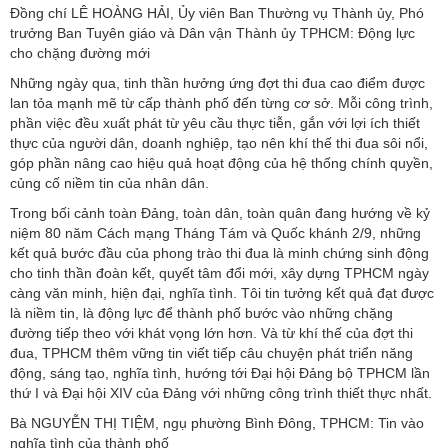
Đồng chí LÊ HOÀNG HẢI, Ủy viên Ban Thường vụ Thành ủy, Phó
trưởng Ban Tuyên giáo và Dân vận Thành ủy TPHCM: Động lực
cho chặng đường mới
Những ngày qua, tinh thần hưởng ứng đợt thi đua cao điểm được
lan tỏa mạnh mẽ từ cấp thành phố đến từng cơ sở. Mỗi công trình,
phần việc đều xuất phát từ yêu cầu thực tiễn, gắn với lợi ích thiết
thực của người dân, doanh nghiệp, tạo nên khí thế thi đua sôi nổi,
góp phần nâng cao hiệu quả hoạt động của hệ thống chính quyền,
củng cố niềm tin của nhân dân.
Trong bối cảnh toàn Đảng, toàn dân, toàn quân đang hướng về kỷ
niệm 80 năm Cách mạng Tháng Tám và Quốc khánh 2/9, những
kết quả bước đầu của phong trào thi đua là minh chứng sinh động
cho tinh thần đoàn kết, quyết tâm đổi mới, xây dựng TPHCM ngày
càng văn minh, hiện đại, nghĩa tình. Tôi tin tưởng kết quả đạt được
là niềm tin, là động lực để thành phố bước vào những chặng
đường tiếp theo với khát vọng lớn hơn. Và từ khí thế của đợt thi
đua, TPHCM thêm vững tin viết tiếp câu chuyện phát triển năng
động, sáng tạo, nghĩa tình, hướng tới Đại hội Đảng bộ TPHCM lần
thứ I và Đại hội XIV của Đảng với những công trình thiết thực nhất.
Bà NGUYỄN THỊ TIỆM, ngụ phường Bình Đông, TPHCM: Tin vào
nghĩa tình của thành phố