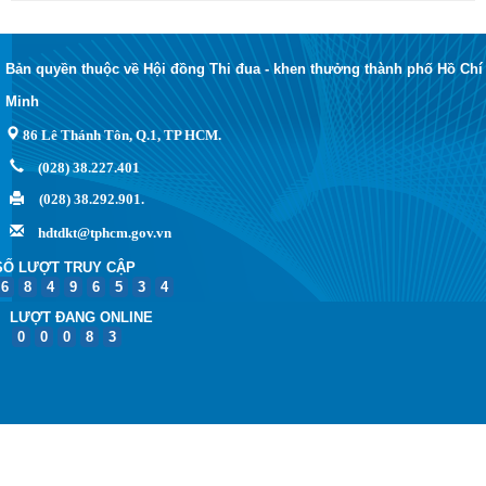
Bản quyền thuộc về Hội đồng Thi đua - khen thưởng thành phố Hồ Chí
Minh
86 Lê Thánh Tôn, Q.1, TP HCM.
(028) 38.227.401
(028) 38.292.901.
hdtdkt@tphcm.gov.vn
SỐ LƯỢT TRUY CẬP
6
8
4
9
6
5
3
4
LƯỢT ĐANG ONLINE
0
0
0
8
3