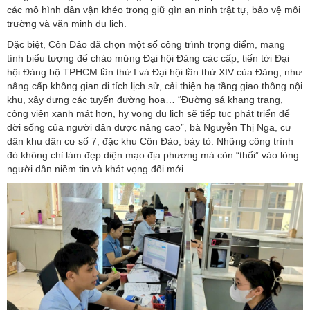
các mô hình dân vận khéo trong giữ gìn an ninh trật tự, bảo vệ môi
trường và văn minh du lịch.
Đặc biệt, Côn Đảo đã chọn một số công trình trọng điểm, mang
tính biểu tượng để chào mừng Đại hội Đảng các cấp, tiến tới Đại
hội Đảng bộ TPHCM lần thứ I và Đại hội lần thứ XIV của Đảng, như
nâng cấp không gian di tích lịch sử, cải thiện hạ tầng giao thông nội
khu, xây dựng các tuyến đường hoa… “Đường sá khang trang,
công viên xanh mát hơn, hy vọng du lịch sẽ tiếp tục phát triển để
đời sống của người dân được nâng cao”, bà Nguyễn Thị Nga, cư
dân khu dân cư số 7, đặc khu Côn Đảo, bày tỏ. Những công trình
đó không chỉ làm đẹp diện mạo địa phương mà còn “thổi” vào lòng
người dân niềm tin và khát vọng đổi mới.