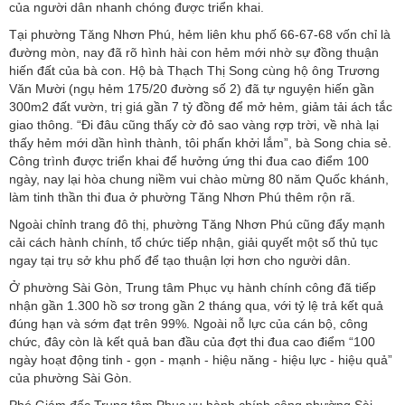
của người dân nhanh chóng được triển khai.
Tại phường Tăng Nhơn Phú, hẻm liên khu phố 66-67-68 vốn chỉ là
đường mòn, nay đã rõ hình hài con hẻm mới nhờ sự đồng thuận
hiến đất của bà con. Hộ bà Thạch Thị Song cùng hộ ông Trương
Văn Mười (ngụ hẻm 175/20 đường số 2) đã tự nguyện hiến gần
300m2 đất vườn, trị giá gần 7 tỷ đồng để mở hẻm, giảm tải ách tắc
giao thông. “Đi đâu cũng thấy cờ đỏ sao vàng rợp trời, về nhà lại
thấy hẻm mới dần hình thành, tôi phấn khởi lắm”, bà Song chia sẻ.
Công trình được triển khai để hưởng ứng thi đua cao điểm 100
ngày, nay lại hòa chung niềm vui chào mừng 80 năm Quốc khánh,
làm tinh thần thi đua ở phường Tăng Nhơn Phú thêm rộn rã.
Ngoài chỉnh trang đô thị, phường Tăng Nhơn Phú cũng đẩy mạnh
cải cách hành chính, tổ chức tiếp nhận, giải quyết một số thủ tục
ngay tại trụ sở khu phố để tạo thuận lợi hơn cho người dân.
Ở phường Sài Gòn, Trung tâm Phục vụ hành chính công đã tiếp
nhận gần 1.300 hồ sơ trong gần 2 tháng qua, với tỷ lệ trả kết quả
đúng hạn và sớm đạt trên 99%. Ngoài nỗ lực của cán bộ, công
chức, đây còn là kết quả ban đầu của đợt thi đua cao điểm “100
ngày hoạt động tinh - gọn - mạnh - hiệu năng - hiệu lực - hiệu quả”
của phường Sài Gòn.