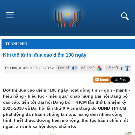
THÀNH PHỐ
Khí thế từ thi đua cao điểm 100 ngày
Thứ hai, 01/09/2025, 08:20 SA
Màu chữ
Cỡ chữ
Đợt thi đua cao điểm “100 ngày hoạt động tinh - gọn - mạnh -
hiệu năng - hiệu lực - hiệu quả” chào mừng Đại hội Đảng bộ
các cấp, tiến tới Đại hội Đảng bộ TPHCM lần thứ I, nhiệm kỳ
2025-2030 và Đại hội lần thứ XIV của Đảng do UBND TPHCM
phát động đã nhanh chóng lan tỏa, mang đến nhiều công
trình thiết thực, đường hẻm mở rộng, thủ tục hành chính rút
ngắn, an sinh xã hội được chăm lo.