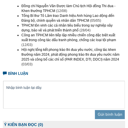
Đồng chí Nguyễn Văn Được làm Chủ tịch Hội đồng Thi đua -
Khen thưởng TPHCM
(12/08)
Tổng Bí thư Tô Lâm trao Danh hiệu Anh hùng Lao động đến
Đảng bộ, chính quyền và nhân dân TPHCM
(05/05)
TPHCM tôn vinh các cá nhân tiêu biểu trong sự nghiệp xây
dựng, bảo vệ và phát triển thành phố
(28/04)
Công an TPHCM liên tiếp lập nhiều chiến công đặc biệt xuất
xuất trong công tác đấu tranh phòng, chống các loại tội phạm
(12/03)
Hội nghị tổng kết phong trào thi đua yêu nước, công tác khen
thưởng năm 2024, phát động phong trào thi đua yêu nước năm
2025 và công bố các chỉ số (PAR INDEX, DTI, DDCI) năm 2024
(03/03)
BÌNH LUẬN
Trả lời
Ý KIẾN BẠN ĐỌC
(0)