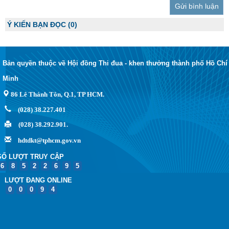
Trả lời
Ý KIẾN BẠN ĐỌC
(0)
Bản quyền thuộc về Hội đồng Thi đua - khen thưởng thành phố Hồ Chí
Minh
86 Lê Thánh Tôn, Q.1, TP HCM.
(028) 38.227.401
(028) 38.292.901.
hdtdkt@tphcm.gov.vn
SỐ LƯỢT TRUY CẬP
6
8
5
2
2
6
9
5
LƯỢT ĐANG ONLINE
0
0
0
9
4