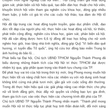
chuyên môn nghề nghiệp của hội viên… Hội cũng tham gia hoạt động
giám sát, phản biện xã hội hiệu quả; tạo diễn đàn học thuật cho hội viên,
khuyến khích hội viên tham gia nghiên cứu khoa học, đóng góp nhiều
tham luận, ý kiến có giá trị cho các cuộc hội thảo, tọa đàm do Hội tổ
chức.
Hội đã tập trung các hoạt động tuyên truyền, giáo dục phẩm chất, đạo
đức tốt đẹp của người phụ nữ; thực hiện các hoạt động xã hội, từ thiện,
phát triển cộng đồng, nghiên cứu khoa học, giám sát, phản biện xã hội.
Hội đã vận động được hơn 6,6 tỷ đồng để trao học bổng cho nữ sinh
nghèo học giỏi, trao tặng nhà tình nghĩa, đóng góp Quỹ “Vì biển đảo quê
hương, vì tuyến đầu Tổ quốc”, ủng hộ cứu trợ đồng bào miền Trung bị
ảnh hưởng do bão lũ…
Phát biểu tại Đại hội, Chủ tịch UBND TPHCM Nguyễn Thành Phong đã
biểu dương những thành tích của Hội Nữ trí thức TPHCM đạt được
nhiệm kỳ qua, góp phần quan trọng vào thành tựu chung của TP.
Để phát huy vai trò của hội trong thời kỳ mới, ông Phong mong muốn hội
thực hiện tốt và nâng chất hơn nữa các nhiệm vụ với nội dung sinh hoạt
không khô cứng mà phải tươi mới, gần gũi với cuộc sống đời thường.
Trong đó thực hiện hiệu quả các giải pháp nâng cao nhận thức cho phụ
nữ về bình đẳng giới, thúc đẩy nữ quyền và chống bạo lực gia đình,
tham gia tích cực vào việc thực hiện các chương trình đột phá của TP.
Chủ tịch UBND TP Nguyễn Thành Phong nhấn mạnh: "Thành phố mong
muốn Hội nữ trí thức tiếp tục phát huy tinh thần đoàn kết, đổi mới sáng