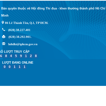
Bản quyền thuộc về Hội đồng Thi đua - khen thưởng thành phố Hồ Chí
Minh
86 Lê Thánh Tôn, Q.1, TP HCM.
(028) 38.227.401
(028) 38.292.901.
hdtdkt@tphcm.gov.vn
SỐ LƯỢT TRUY CẬP
6
8
4
5
9
1
2
8
LƯỢT ĐANG ONLINE
0
0
1
1
1