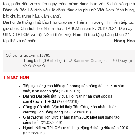
tạo, phấn đấu vươn lên ngày càng xứng đáng hơn với 8 chữ vàng mà
Đảng và Bác Hồ kính yêu đã dành tặng cho phụ nữ Việt Nam “Anh hùng,
bất khuất, trung hậu, đảm đang”.
Đại hội đã thống nhất bầu Phó Giáo sư - Tiến sĩ Trương Thị Hiền tiếp tục
giữ chức Chủ tịch Hội Nữ trí thức TPHCM nhiệm kỳ 2019-2024. Dịp này,
UBND TPHCM và Hội Nữ trí thức Việt Nam đã trao tặng bằng khen 27
Hồng Hoa
tập thể và cá nhân.
Số lượng lượt xem: 18785
Trung bình (0 Bình chọn)
Bản in
Quay lại
Xuất tệp tin
TIN MỚI HƠN
Tiếp tục nâng cao hiệu quả phong trào nông dân thi đua sản
xuất, kinh doanh giỏi
(15/10/2019)
Đại hội Đại biểu lần IV của Hội Nạn nhân chất độc da
cam/Dioxin TPHCM
(27/09/2019)
Công ty Cổ phần Vận tải thủy Tân Cảng đón nhận Huân
chương Lao động hạng Ba
(06/09/2019)
Giải thưởng Tôn Đức Thắng năm 2019: Miệt mài sáng tạo,
cống hiến
(21/08/2019)
Ngành Nội vụ TPHCM sơ kết hoạt động 6 tháng đầu năm 2019
(09/08/2019)