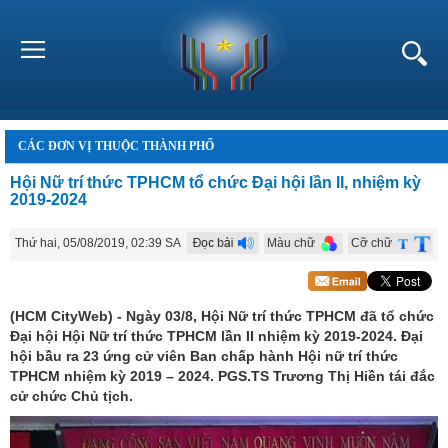
CÁC ĐƠN VỊ THUỘC THÀNH PHỐ
Hội Nữ trí thức TPHCM tổ chức Đại hội lần II, nhiệm kỳ
2019-2024
Thứ hai, 05/08/2019, 02:39 SA
Màu chữ
Cỡ chữ
(HCM CityWeb) - Ngày 03/8, Hội Nữ trí thức TPHCM đã tổ chức
Đại hội Hội Nữ trí thức TPHCM lần II nhiệm kỳ 2019-2024. Đại
hội bầu ra 23 ứng cử viên Ban chấp hành Hội nữ trí thức
TPHCM nhiệm kỳ 2019 – 2024. PGS.TS Trương Thị Hiền tái đắc
cử chức Chủ tịch.