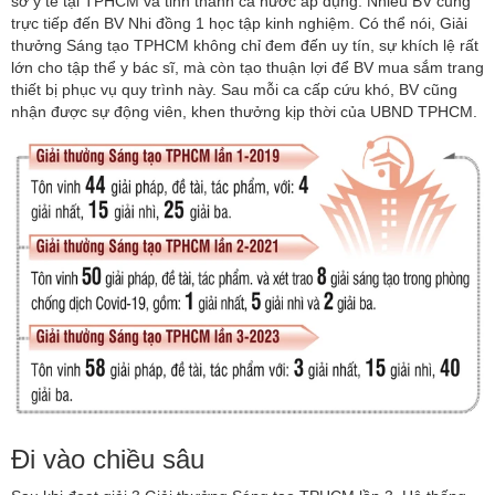
sở y tế tại TPHCM và tỉnh thành cả nước áp dụng. Nhiều BV cũng
trực tiếp đến BV Nhi đồng 1 học tập kinh nghiệm. Có thể nói, Giải
thưởng Sáng tạo TPHCM không chỉ đem đến uy tín, sự khích lệ rất
lớn cho tập thể y bác sĩ, mà còn tạo thuận lợi để BV mua sắm trang
thiết bị phục vụ quy trình này. Sau mỗi ca cấp cứu khó, BV cũng
nhận được sự động viên, khen thưởng kịp thời của UBND TPHCM.
Đi vào chiều sâu