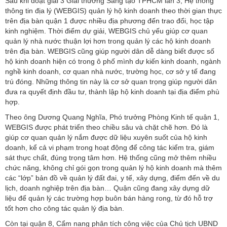
Sau khi đoạt giải 3 Giải thưởng Sáng tạo TPHCM lần 3, Hệ thống
thông tin địa lý (WEBGIS) quản lý hộ kinh doanh theo thời gian thực
trên địa bàn quận 1 được nhiều địa phương đến trao đổi, học tập
kinh nghiệm. Thời điểm dự giải, WEBGIS chủ yếu giúp cơ quan
quản lý nhà nước thuận lợi hơn trong quản lý các hộ kinh doanh
trên địa bàn. WEBGIS cũng giúp người dân dễ dàng biết được số
hộ kinh doanh hiện có trong ô phố mình dự kiến kinh doanh, ngành
nghề kinh doanh, cơ quan nhà nước, trường học, cơ sở y tế đang
trú đóng. Những thông tin này là cơ sở quan trọng giúp người dân
đưa ra quyết định đầu tư, thành lập hộ kinh doanh tại địa điểm phù
hợp.
Theo ông Dương Quang Nghĩa, Phó trưởng Phòng Kinh tế quận 1,
WEBGIS được phát triển theo chiều sâu và chặt chẽ hơn. Đó là
giúp cơ quan quản lý nắm được dữ liệu xuyên suốt của hộ kinh
doanh, kể cả vi phạm trong hoạt động để công tác kiểm tra, giám
sát thực chất, đúng trọng tâm hơn. Hệ thống cũng mở thêm nhiều
chức năng, không chỉ gói gọn trong quản lý hộ kinh doanh mà thêm
các “lớp” bản đồ về quản lý đất đai, y tế, xây dựng, điểm đến về du
lịch, doanh nghiệp trên địa bàn… Quận cũng đang xây dựng dữ
liệu để quản lý các trường hợp buôn bán hàng rong, từ đó hỗ trợ
tốt hơn cho công tác quản lý địa bàn.
Còn tại quận 8, Cẩm nang phân tích công việc của Chủ tịch UBND