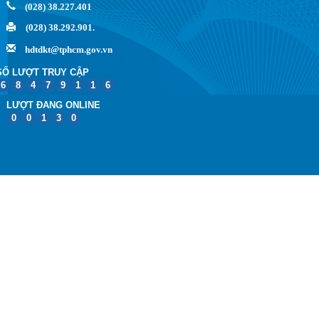
(028) 38.227.401
(028) 38.292.901.
hdtdkt@tphcm.gov.vn
SỐ LƯỢT TRUY CẬP
6
8
4
7
9
1
1
6
LƯỢT ĐANG ONLINE
0
0
1
3
0