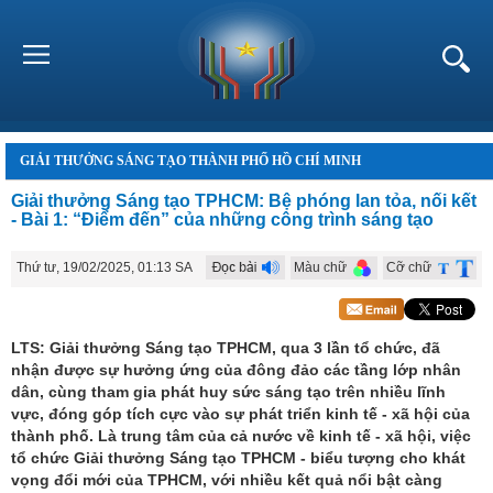
GIẢI THƯỞNG SÁNG TẠO THÀNH PHỐ HỒ CHÍ MINH
Giải thưởng Sáng tạo TPHCM: Bệ phóng lan tỏa, nối kết
- Bài 1: “Điểm đến” của những công trình sáng tạo
Thứ tư, 19/02/2025, 01:13 SA
Màu chữ
Cỡ chữ
LTS: Giải thưởng Sáng tạo TPHCM, qua 3 lần tổ chức, đã
nhận được sự hưởng ứng của đông đảo các tầng lớp nhân
dân, cùng tham gia phát huy sức sáng tạo trên nhiều lĩnh
vực, đóng góp tích cực vào sự phát triển kinh tế - xã hội của
thành phố. Là trung tâm của cả nước về kinh tế - xã hội, việc
tổ chức Giải thưởng Sáng tạo TPHCM - biểu tượng cho khát
vọng đổi mới của TPHCM, với nhiều kết quả nổi bật càng