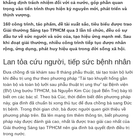
khẳng định trách nhiệm đối với cả nước, góp phần quan
trọng vào tiến trình thực hiện kỷ nguyên mới, phát triển và
thịnh vượng.
160 công trình, tác phẩm, đề tài xuất sắc, tiêu biểu được trao
Giải thưởng Sáng tạo TPHCM qua 3 lần tổ chức, đều có sự
đầu tư về sức người và sức của, tạo hiệu ứng mạnh mẽ. Sau
khi đoạt giải thưởng, nhiều công trình tiếp tục được nhân
rộng, ứng dụng, phát huy hiệu quả trong đời sống xã hội.
Lan tỏa cứu người, tiếp sức bệnh nhân
Đưa chồng đi tái khám sau 8 tháng phẫu thuật, tái tạo toàn bộ lưỡi
khi điều trị ung thư theo phương pháp “Tái tạo khuyết hổng gần
toàn bộ và toàn bộ lưỡi sau phẫu thuật trị ung thư” tại Bệnh viện
(BV) Ung bướu TPHCM, bà Nguyễn Kim Cúc (quê Bến Tre) bày tỏ
biết ơn các bác sĩ. Theo bà Cúc, thời điểm biết đến phương pháp
này, gia đình đã chuẩn bị xong thủ tục để đưa chồng bà sang Đức
trị bệnh. Trong thời gian chờ, bà được người quen giới thiệu về
phương pháp trên. Bà lên mạng tìm thêm thông tin, biết phương
pháp này được đánh giá cao, nhất là được trao giải cao nhất của
Giải thưởng Sáng tạo TPHCM nên gia đình bà quyết định điều trị
trong nước.