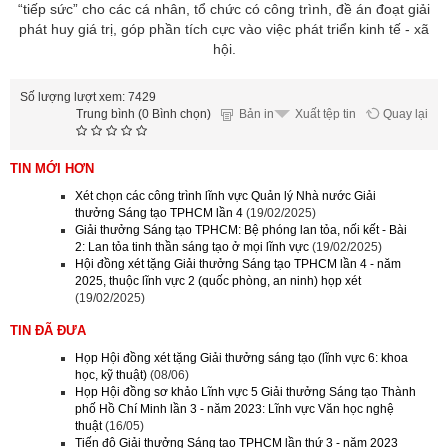
“tiếp sức” cho các cá nhân, tổ chức có công trình, đề án đoạt giải
phát huy giá trị, góp phần tích cực vào việc phát triển kinh tế - xã
hội.
Số lượng lượt xem: 7429
Trung bình (0 Bình chọn)
Bản in
Quay lại
Xuất tệp tin
TIN MỚI HƠN
Xét chọn các công trình lĩnh vực Quản lý Nhà nước Giải
thưởng Sáng tạo TPHCM lần 4
(19/02/2025)
Giải thưởng Sáng tạo TPHCM: Bệ phóng lan tỏa, nối kết - Bài
2: Lan tỏa tinh thần sáng tạo ở mọi lĩnh vực
(19/02/2025)
Hội đồng xét tặng Giải thưởng Sáng tạo TPHCM lần 4 - năm
2025, thuộc lĩnh vực 2 (quốc phòng, an ninh) họp xét
(19/02/2025)
TIN ĐÃ ĐƯA
Họp Hội đồng xét tặng Giải thưởng sáng tạo (lĩnh vực 6: khoa
học, kỹ thuật)
(08/06)
Họp Hội đồng sơ khảo Lĩnh vực 5 Giải thưởng Sáng tạo Thành
phố Hồ Chí Minh lần 3 - năm 2023: Lĩnh vực Văn học nghệ
thuật
(16/05)
Tiến độ Giải thưởng Sáng tạo TPHCM lần thứ 3 - năm 2023