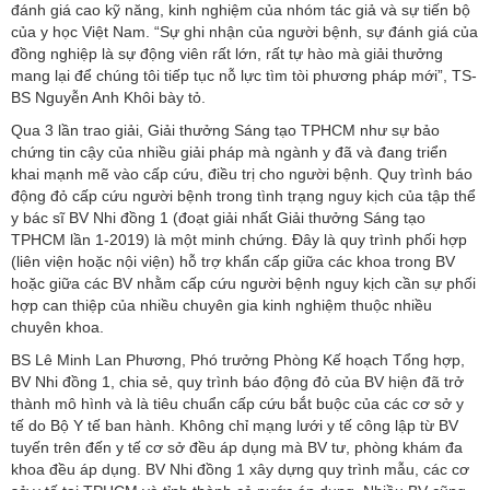
đánh giá cao kỹ năng, kinh nghiệm của nhóm tác giả và sự tiến bộ
của y học Việt Nam. “Sự ghi nhận của người bệnh, sự đánh giá của
đồng nghiệp là sự động viên rất lớn, rất tự hào mà giải thưởng
mang lại để chúng tôi tiếp tục nỗ lực tìm tòi phương pháp mới”, TS-
BS Nguyễn Anh Khôi bày tỏ.
Qua 3 lần trao giải, Giải thưởng Sáng tạo TPHCM như sự bảo
chứng tin cậy của nhiều giải pháp mà ngành y đã và đang triển
khai mạnh mẽ vào cấp cứu, điều trị cho người bệnh. Quy trình báo
động đỏ cấp cứu người bệnh trong tình trạng nguy kịch của tập thể
y bác sĩ BV Nhi đồng 1 (đoạt giải nhất Giải thưởng Sáng tạo
TPHCM lần 1-2019) là một minh chứng. Đây là quy trình phối hợp
(liên viện hoặc nội viện) hỗ trợ khẩn cấp giữa các khoa trong BV
hoặc giữa các BV nhằm cấp cứu người bệnh nguy kịch cần sự phối
hợp can thiệp của nhiều chuyên gia kinh nghiệm thuộc nhiều
chuyên khoa.
BS Lê Minh Lan Phương, Phó trưởng Phòng Kế hoạch Tổng hợp,
BV Nhi đồng 1, chia sẻ, quy trình báo động đỏ của BV hiện đã trở
thành mô hình và là tiêu chuẩn cấp cứu bắt buộc của các cơ sở y
tế do Bộ Y tế ban hành. Không chỉ mạng lưới y tế công lập từ BV
tuyến trên đến y tế cơ sở đều áp dụng mà BV tư, phòng khám đa
khoa đều áp dụng. BV Nhi đồng 1 xây dựng quy trình mẫu, các cơ