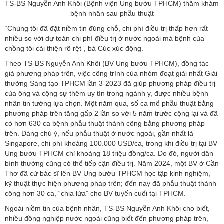
TS-BS Nguyễn Anh Khôi (Bệnh viện Ung bướu TPHCM) thăm khám
bệnh nhân sau phẫu thuật
“Chúng tôi đã đặt niềm tin đúng chỗ, chi phí điều trị thấp hơn rất
nhiều so với dự toán chi phí điều trị ở nước ngoài mà bệnh của
chồng tôi cải thiện rõ rệt”, bà Cúc xúc động.
Theo TS-BS Nguyễn Anh Khôi (BV Ung bướu TPHCM), đồng tác
giả phương pháp trên, việc công trình của nhóm đoạt giải nhất Giải
thưởng Sáng tạo TPHCM lần 3-2023 đã giúp phương pháp điều trị
của ông và cộng sự thêm uy tín trong ngành y, được nhiều bệnh
nhân tin tưởng lựa chọn. Một năm qua, số ca mổ phẫu thuật bằng
phương pháp trên tăng gấp 2 lần so với 5 năm trước cộng lại và đã
có hơn 630 ca bệnh phẫu thuật thành công bằng phương pháp
trên. Đáng chú ý, nếu phẫu thuật ở nước ngoài, gần nhất là
Singapore, chi phí khoảng 100.000 USD/ca, trong khi điều trị tại BV
Ung bướu TPHCM chỉ khoảng 18 triệu đồng/ca. Do đó, người dân
bình thường cũng có thể tiếp cận điều trị. Năm 2024, một BV ở Cần
Thơ đã cử bác sĩ lên BV Ung bướu TPHCM học tập kinh nghiệm,
kỹ thuật thực hiện phương pháp trên; đến nay đã phẫu thuật thành
công hơn 30 ca, “chia lửa” cho BV tuyến cuối tại TPHCM.
Ngoài niềm tin của bệnh nhân, TS-BS Nguyễn Anh Khôi cho biết,
nhiều đồng nghiệp nước ngoài cũng biết đến phương pháp trên,