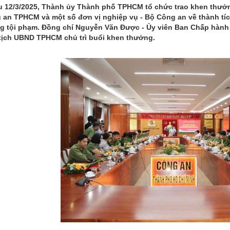
u 12/3/2025, Thành ủy Thành phố TPHCM tổ chức trao khen thưởng
 an TPHCM và một số đơn vị nghiệp vụ - Bộ Công an về thành tíc
g tội phạm. Đồng chí Nguyễn Văn Được - Ủy viên Ban Chấp hành
tịch UBND TPHCM chủ trì buổi khen thưởng.