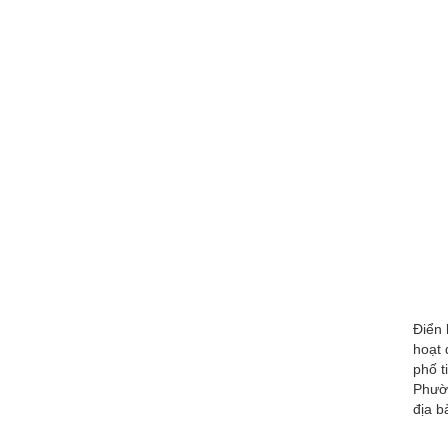
Điển 
hoạt 
phố t
Phườn
địa b