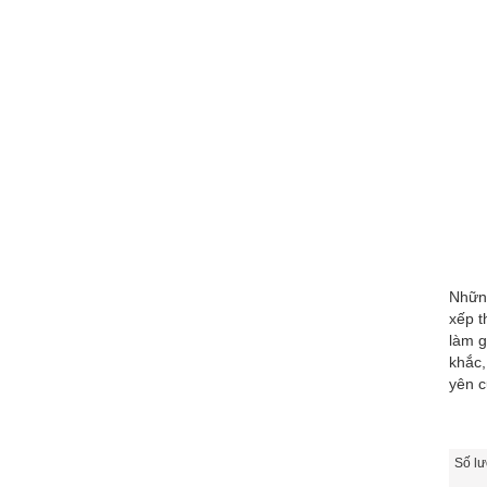
Những
xếp t
làm g
khắc,
yên c
Số lư