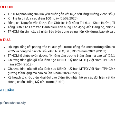
MỚI HƠN
TPHCM phát động thi đua yêu nước gắn với mục tiêu tăng trưởng 2 con số
(
Khí thế từ thi đua cao điểm 100 ngày
(01/09/2025)
Đồng chí Nguyễn Văn Được làm Chủ tịch Hội đồng Thi đua - Khen thưởng
Tổng Bí thư Tô Lâm trao Danh hiệu Anh hùng Lao động đến Đảng bộ, chín
TPHCM tôn vinh các cá nhân tiêu biểu trong sự nghiệp xây dựng, bảo vệ và p
ĐÃ ĐƯA
Hội nghị tổng kết phong trào thi đua yêu nước, công tác khen thưởng năm 2
2025 và công bố các chỉ số (PAR INDEX, DTI, DDCI) năm 2024
(03/03)
TPHCM tổ chức tuyên dương “Những tấm gương thầm lặng mà cao cả”
(25/
Chương trình gặp gỡ của lãnh đạo UBND - Uỷ ban MTTQ Việt Nam TP.HCM v
năm 2024
(25/12)
Chương trình gặp gỡ của lãnh đạo UBND - Uỷ ban MTTQ Việt Nam TP.HCM v
gương thầm lặng mà cao cả lần 6 năm 2024
(25/12)
Kế hoạch tổ chức triển khai đợt cao điểm tiếp nhận hồ sơ cấp đổi hiện vật k
kháng chiến chống Mỹ cứu nước
(21/10)
NH LUẬN