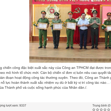
 chiến công đặc biệt xuất sắc này của Công an TPHCM đạt được trong
heo mô hình tổ chức mới. Cán bộ chiến sĩ đơn vị luôn nêu cao quyết t
ián đoạn hoạt động công tác thường xuyên. Theo đó, Công an Thành 
 nỗ lực hoàn thành xuất sắc nhiệm vụ dù ở bất kỳ vị trí công tác nào…
ủa Thành phố và cuộc sống hạnh phúc của Nhân dân./.
ợng lượt xem: 9337
Trung bình (0