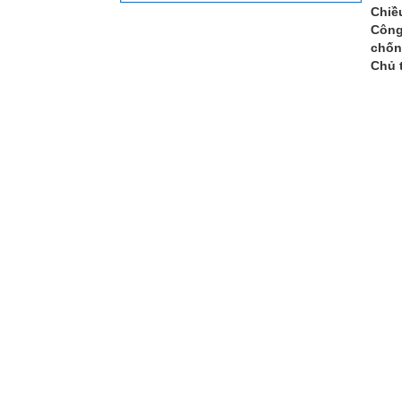
Chiề
Công
chốn
Chủ 