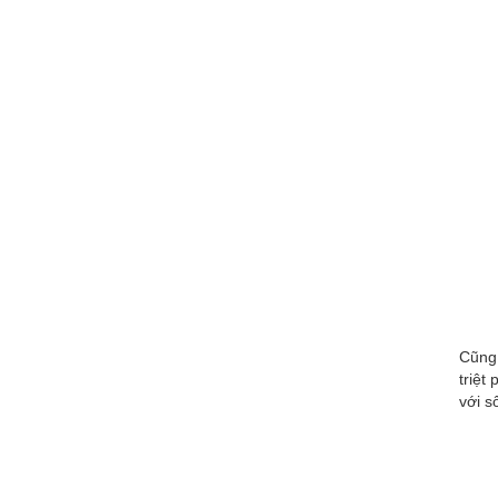
Cũng 
triệt
với s