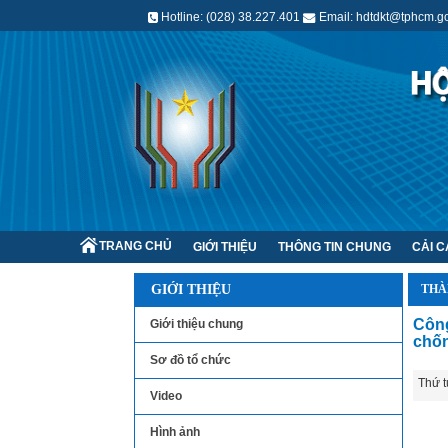
Hotline: (028) 38.227.401
Email: hdtdkt@tphcm.go
TRANG CHỦ
GIỚI THIỆU
THÔNG TIN CHUNG
CẢI 
GIỚI THIỆU
THÀ
Công
Giới thiệu chung
chốn
Sơ đồ tổ chức
Thứ t
Video
Hình ảnh