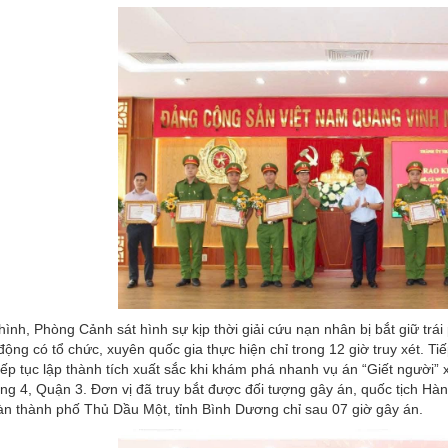
hình, Phòng Cảnh sát hình sự kịp thời giải cứu nạn nhân bị bắt giữ trá
động có tổ chức, xuyên quốc gia thực hiện chỉ trong 12 giờ truy xét. 
iếp tục lập thành tích xuất sắc khi khám phá nhanh vụ án “Giết người”
g 4, Quận 3. Đơn vị đã truy bắt được đối tượng gây án, quốc tịch Hàn 
àn thành phố Thủ Dầu Một, tỉnh Bình Dương chỉ sau 07 giờ gây án.