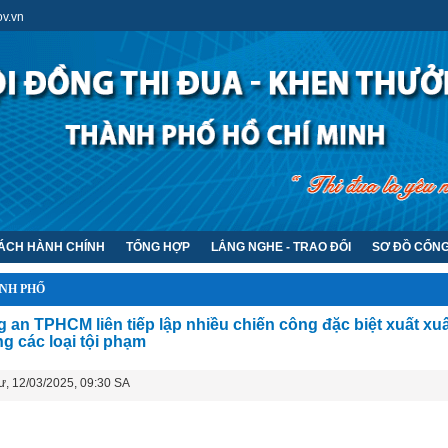
v.vn
CÁCH HÀNH CHÍNH
TỔNG HỢP
LẮNG NGHE - TRAO ĐỔI
SƠ ĐỒ CỔN
NH PHỐ
 an TPHCM liên tiếp lập nhiều chiến công đặc biệt xuất xu
g các loại tội phạm
ư, 12/03/2025, 09:30 SA