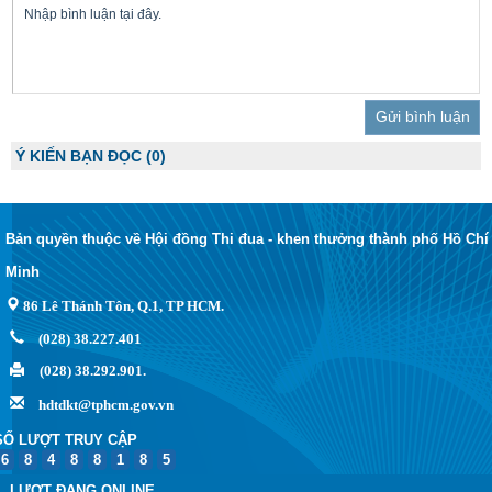
Trả lời
Ý KIẾN BẠN ĐỌC
(0)
Bản quyền thuộc về Hội đồng Thi đua - khen thưởng thành phố Hồ Chí
Minh
86 Lê Thánh Tôn, Q.1, TP HCM.
(028) 38.227.401
(028) 38.292.901.
hdtdkt@tphcm.gov.vn
SỐ LƯỢT TRUY CẬP
6
8
4
8
8
1
8
5
LƯỢT ĐANG ONLINE