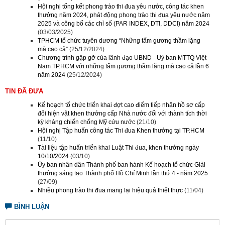
Hội nghị tổng kết phong trào thi đua yêu nước, công tác khen
thưởng năm 2024, phát động phong trào thi đua yêu nước năm
2025 và công bố các chỉ số (PAR INDEX, DTI, DDCI) năm 2024
(03/03/2025)
TPHCM tổ chức tuyên dương “Những tấm gương thầm lặng
mà cao cả”
(25/12/2024)
Chương trình gặp gỡ của lãnh đạo UBND - Uỷ ban MTTQ Việt
Nam TP.HCM với những tấm gương thầm lặng mà cao cả lần 6
năm 2024
(25/12/2024)
TIN ĐÃ ĐƯA
Kế hoạch tổ chức triển khai đợt cao điểm tiếp nhận hồ sơ cấp
đổi hiện vật khen thưởng cấp Nhà nước đối với thành tích thời
kỳ kháng chiến chống Mỹ cứu nước
(21/10)
Hội nghị Tập huấn công tác Thi đua Khen thưởng tại TP.HCM
(11/10)
Tài liệu tập huấn triển khai Luật Thi đua, khen thưởng ngày
10/10/2024
(03/10)
Ủy ban nhân dân Thành phố ban hành Kế hoạch tổ chức Giải
thưởng sáng tạo Thành phố Hồ Chí Minh lần thứ 4 - năm 2025
(27/09)
Nhiều phong trào thi đua mang lại hiệu quả thiết thực
(11/04)
BÌNH LUẬN