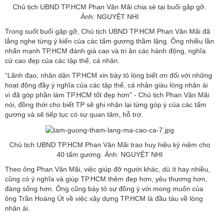
Chủ tịch UBND TP.HCM Phan Văn Mãi chia sẻ tại buổi gặp gỡ.
Ảnh: NGUYỆT NHI
Trong suốt buổi gặp gỡ, Chủ tịch UBND TP.HCM Phan Văn Mãi đã
lắng nghe từng ý kiến của các tấm gương thầm lặng. Ông nhiều lần
nhấn mạnh TP.HCM đánh giá cao và tri ân các hành động, nghĩa
cử cao đẹp của các tập thể, cá nhân.
“Lãnh đạo, nhân dân TP.HCM xin bày tỏ lòng biết ơn đối với những
hoạt động đầy ý nghĩa của các tập thể, cá nhân giàu lòng nhân ái
vì đã góp phần làm TP.HCM tốt đẹp hơn” - Chủ tịch Phan Văn Mãi
nói, đồng thời cho biết TP sẽ ghi nhận lại từng góp ý của các tấm
gương và sẽ tiếp tục có sự quan tâm, hỗ trợ.
Chủ tịch UBND TP.HCM Phan Văn Mãi trao huy hiệu kỷ niệm cho
40 tấm gương. Ảnh: NGUYỆT NHI
Theo ông Phan Văn Mãi, việc giúp đỡ người khác, dù ít hay nhiều,
cũng có ý nghĩa và giúp TP.HCM thêm đẹp hơn, yêu thương hơn,
đáng sống hơn. Ông cũng bày tỏ sự đồng ý với mong muốn của
ông Trần Hoàng Út về việc xây dựng TP.HCM là đầu tàu về lòng
nhân ái.