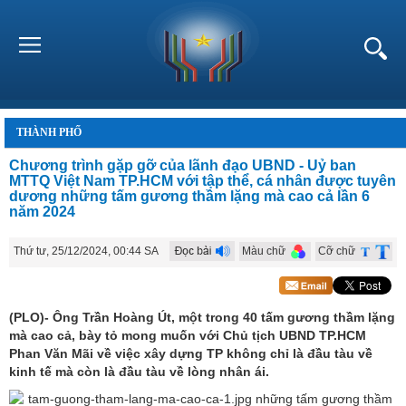
THÀNH PHỐ
Chương trình gặp gỡ của lãnh đạo UBND - Uỷ ban
MTTQ Việt Nam TP.HCM với tập thể, cá nhân được tuyên
dương những tấm gương thầm lặng mà cao cả lần 6
năm 2024
Thứ tư, 25/12/2024, 00:44 SA
Màu chữ
Cỡ chữ
(PLO)- Ông Trần Hoàng Út, một trong 40 tấm gương thầm lặng
mà cao cả, bày tỏ mong muốn với Chủ tịch UBND TP.HCM
Phan Văn Mãi về việc xây dựng TP không chỉ là đầu tàu về
kinh tế mà còn là đầu tàu về lòng nhân ái.