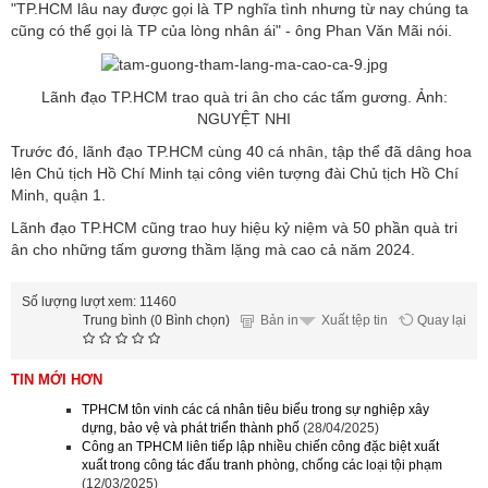
"TP.HCM lâu nay được gọi là TP nghĩa tình nhưng từ nay chúng ta
cũng có thể gọi là TP của lòng nhân ái" - ông Phan Văn Mãi nói.
Lãnh đạo TP.HCM trao quà tri ân cho các tấm gương. Ảnh:
NGUYỆT NHI
Trước đó, lãnh đạo TP.HCM cùng 40 cá nhân, tập thể đã dâng hoa
lên Chủ tịch Hồ Chí Minh tại công viên tượng đài Chủ tịch Hồ Chí
Minh, quận 1.
Lãnh đạo TP.HCM cũng trao huy hiệu kỷ niệm và 50 phần quà tri
ân cho những tấm gương thầm lặng mà cao cả năm 2024.
Số lượng lượt xem: 11460
Trung bình (0 Bình chọn)
Bản in
Quay lại
Xuất tệp tin
TIN MỚI HƠN
TPHCM tôn vinh các cá nhân tiêu biểu trong sự nghiệp xây
dựng, bảo vệ và phát triển thành phố
(28/04/2025)
Công an TPHCM liên tiếp lập nhiều chiến công đặc biệt xuất
xuất trong công tác đấu tranh phòng, chống các loại tội phạm
(12/03/2025)