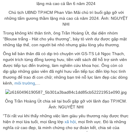
Chủ tịch UBND TP.HCM Phan Văn Mãi chủ trì buổi gặp gỡ với
những tấm gương thầm lặng mà cao cả năm 2024. Ảnh: NGUYỆT
NHI
Trong không khí thân tình, ông Trần Hoàng Út, đại diện nhóm
“Blouse trắng - Hát cho yêu thương”, bày tỏ vinh dự được gặp mặt
những tập thể, con người bé nhỏ nhưng giàu lòng yêu thương.
Ông kể bản thân đã có dịp trò chuyện với GS-TS Lê Ngọc Thạch,
người trích từng đồng lương hưu, tiền viết sách để hỗ trợ sinh viên
được tiếp tục đến trường, làm nghiên cứu khoa học. Ông còn có
dịp gặp những giáo viên đã nghỉ hưu vẫn tiếp tục đến lớp học tình
thương để trao đi con chữ; những bạn trẻ nỗ lực làm đẹp các dòng
kênh,
môi trường
,…
Ông Trần Hoàng Út chia sẻ tại buổi gặp gỡ với lãnh đạo TP.HCM.
Ảnh: NGUYỆT NHI
“Tôi rất vui khi thấy những việc làm giàu yêu thương này được thực
hiện ở mọi lứa tuổi, mọi tầng lớp
xã hội
, mọi lĩnh vực. Đó là những
nghĩa cử cao đẹp, là minh chứng cho sự đoàn kết, chia sẻ của