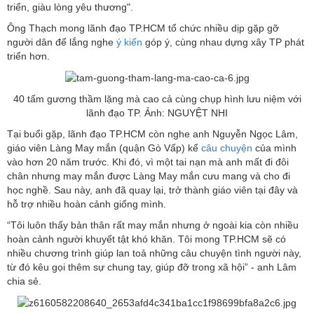
triển, giàu lòng yêu thương".
Ông Thạch mong lãnh đạo TP.HCM tổ chức nhiều dịp gặp gỡ
người dân để lắng nghe
ý kiến
góp ý, cùng nhau dựng xây TP phát
triển hơn.
40 tấm gương thầm lặng mà cao cả cùng chụp hình lưu niệm với
lãnh đạo TP. Ảnh: NGUYỆT NHI
Tại buổi gặp, lãnh đạo TP.HCM còn nghe anh Nguyễn Ngọc Lâm,
giáo viên Làng May mắn (quận Gò Vấp) kể
câu chuyện
của mình
vào hơn 20 năm trước. Khi đó, vì một tai nạn mà anh mất đi đôi
chân nhưng may mắn được Làng May mắn cưu mang và cho đi
học nghề. Sau này, anh đã quay lại, trở thành giáo viên tại đây và
hỗ trợ nhiều hoàn cảnh giống mình.
“Tôi luôn thấy bản thân rất may mắn nhưng ở ngoài kia còn nhiều
hoàn cảnh người khuyết tật khó khăn. Tôi mong TP.HCM sẽ có
nhiều chương trình giúp lan toả những câu chuyện tình người này,
từ đó kêu gọi thêm sự chung tay, giúp đỡ trong xã hội” - anh Lâm
chia sẻ.