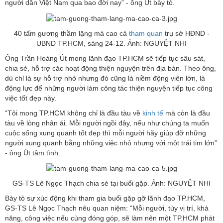
người dân Việt Nam qua bao đời nay” - ông Út bày tỏ.
40 tấm gương thầm lặng mà cao cả
tham quan
trụ sở HĐND -
UBND TP.HCM, sáng 24-12. Ảnh: NGUYỆT NHI
Ông Trần Hoàng Út mong lãnh đạo TP.HCM sẽ tiếp tục sâu sát,
chia sẻ, hỗ trợ các hoạt động thiện nguyện trên địa bàn. Theo ông,
dù chỉ là sự hỗ trợ nhỏ nhưng đó cũng là niềm động viên lớn, là
động lực để những người làm công tác thiện nguyện tiếp tục công
việc tốt đẹp này.
“Tôi mong TP.HCM không chỉ là đầu tàu về
kinh tế
mà còn là đầu
tàu về lòng nhân ái. Mỗi người ngồi đây, nếu như chúng ta muốn
cuộc sống xung quanh tốt đẹp thì mỗi người hãy giúp đỡ những
người xung quanh bằng những việc nhỏ nhưng với một trái tim lớn”
- ông Út tâm tình.
GS-TS Lê Ngọc Thạch chia sẻ tại buổi gặp. Ảnh: NGUYỆT NHI
Bày tỏ sự xúc động khi tham gia buổi gặp gỡ lãnh đạo TP.HCM,
GS-TS Lê Ngọc Thạch nêu quan niệm: "Mỗi người, tùy vị trí, khả
năng, công việc nếu cùng đóng góp, sẽ làm nên một TP.HCM phát