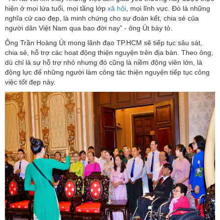
hiện ở mọi lứa tuổi, mọi tầng lớp
xã hội
, mọi lĩnh vực. Đó là những
nghĩa cử cao đẹp, là minh chứng cho sự đoàn kết, chia sẻ của
người dân Việt Nam qua bao đời nay” - ông Út bày tỏ.
Ông Trần Hoàng Út mong lãnh đạo TP.HCM sẽ tiếp tục sâu sát,
chia sẻ, hỗ trợ các hoạt động thiện nguyện trên địa bàn. Theo ông,
dù chỉ là sự hỗ trợ nhỏ nhưng đó cũng là niềm động viên lớn, là
động lực để những người làm công tác thiện nguyện tiếp tục công
việc tốt đẹp này.