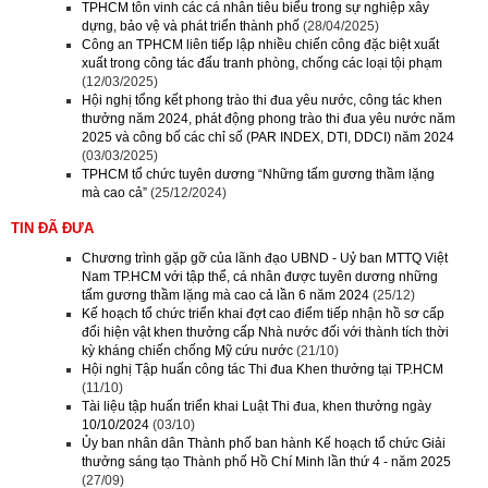
TPHCM tôn vinh các cá nhân tiêu biểu trong sự nghiệp xây
dựng, bảo vệ và phát triển thành phố
(28/04/2025)
Công an TPHCM liên tiếp lập nhiều chiến công đặc biệt xuất
xuất trong công tác đấu tranh phòng, chống các loại tội phạm
(12/03/2025)
Hội nghị tổng kết phong trào thi đua yêu nước, công tác khen
thưởng năm 2024, phát động phong trào thi đua yêu nước năm
2025 và công bố các chỉ số (PAR INDEX, DTI, DDCI) năm 2024
(03/03/2025)
TPHCM tổ chức tuyên dương “Những tấm gương thầm lặng
mà cao cả”
(25/12/2024)
TIN ĐÃ ĐƯA
Chương trình gặp gỡ của lãnh đạo UBND - Uỷ ban MTTQ Việt
Nam TP.HCM với tập thể, cá nhân được tuyên dương những
tấm gương thầm lặng mà cao cả lần 6 năm 2024
(25/12)
Kế hoạch tổ chức triển khai đợt cao điểm tiếp nhận hồ sơ cấp
đổi hiện vật khen thưởng cấp Nhà nước đối với thành tích thời
kỳ kháng chiến chống Mỹ cứu nước
(21/10)
Hội nghị Tập huấn công tác Thi đua Khen thưởng tại TP.HCM
(11/10)
Tài liệu tập huấn triển khai Luật Thi đua, khen thưởng ngày
10/10/2024
(03/10)
Ủy ban nhân dân Thành phố ban hành Kế hoạch tổ chức Giải
thưởng sáng tạo Thành phố Hồ Chí Minh lần thứ 4 - năm 2025
(27/09)