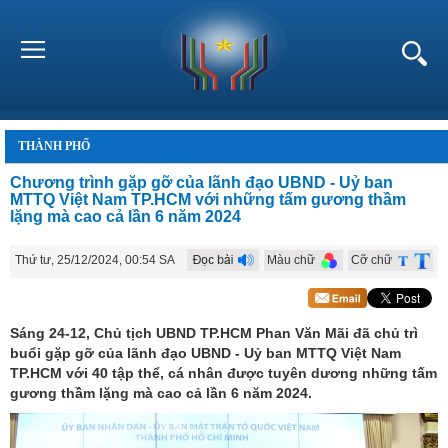
THÀNH PHỐ
Chương trình gặp gỡ của lãnh đạo UBND - Uỷ ban
MTTQ Việt Nam TP.HCM với những tấm gương thầm
lặng mà cao cả lần 6 năm 2024
Thứ tư, 25/12/2024, 00:54 SA
Màu chữ
Cỡ chữ
Sáng 24-12, Chủ tịch UBND TP.HCM Phan Văn Mãi đã chủ trì
buổi gặp gỡ của lãnh đạo UBND - Uỷ ban MTTQ Việt Nam
TP.HCM với 40 tập thể, cá nhân được tuyên dương những tấm
gương thầm lặng mà cao cả lần 6 năm 2024.