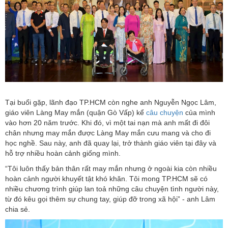
Tại buổi gặp, lãnh đạo TP.HCM còn nghe anh Nguyễn Ngọc Lâm,
giáo viên Làng May mắn (quận Gò Vấp) kể
câu chuyện
của mình
vào hơn 20 năm trước. Khi đó, vì một tai nạn mà anh mất đi đôi
chân nhưng may mắn được Làng May mắn cưu mang và cho đi
học nghề. Sau này, anh đã quay lại, trở thành giáo viên tại đây và
hỗ trợ nhiều hoàn cảnh giống mình.
“Tôi luôn thấy bản thân rất may mắn nhưng ở ngoài kia còn nhiều
hoàn cảnh người khuyết tật khó khăn. Tôi mong TP.HCM sẽ có
nhiều chương trình giúp lan toả những câu chuyện tình người này,
từ đó kêu gọi thêm sự chung tay, giúp đỡ trong xã hội” - anh Lâm
chia sẻ.