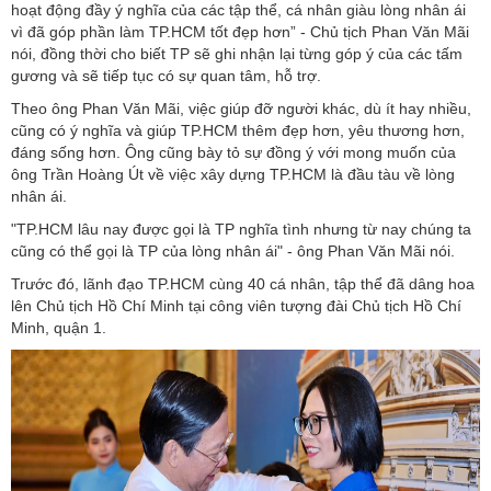
hoạt động đầy ý nghĩa của các tập thể, cá nhân giàu lòng nhân ái
vì đã góp phần làm TP.HCM tốt đẹp hơn” - Chủ tịch Phan Văn Mãi
nói, đồng thời cho biết TP sẽ ghi nhận lại từng góp ý của các tấm
gương và sẽ tiếp tục có sự quan tâm, hỗ trợ.
Theo ông Phan Văn Mãi, việc giúp đỡ người khác, dù ít hay nhiều,
cũng có ý nghĩa và giúp TP.HCM thêm đẹp hơn, yêu thương hơn,
đáng sống hơn. Ông cũng bày tỏ sự đồng ý với mong muốn của
ông Trần Hoàng Út về việc xây dựng TP.HCM là đầu tàu về lòng
nhân ái.
"TP.HCM lâu nay được gọi là TP nghĩa tình nhưng từ nay chúng ta
cũng có thể gọi là TP của lòng nhân ái" - ông Phan Văn Mãi nói.
Trước đó, lãnh đạo TP.HCM cùng 40 cá nhân, tập thể đã dâng hoa
lên Chủ tịch Hồ Chí Minh tại công viên tượng đài Chủ tịch Hồ Chí
Minh, quận 1.