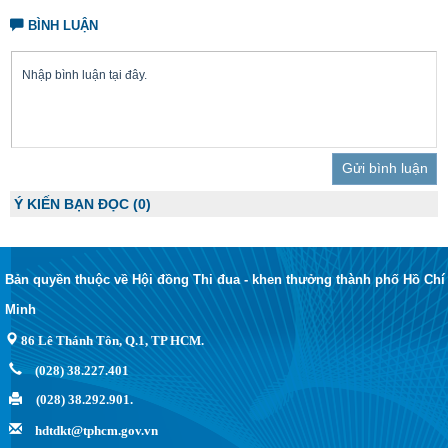
BÌNH LUẬN
Trả lời
Ý KIẾN BẠN ĐỌC
(0)
Bản quyền thuộc về Hội đồng Thi đua - khen thưởng thành phố Hồ Chí
Minh
86 Lê Thánh Tôn, Q.1, TP HCM.
(028) 38.227.401
(028) 38.292.901.
hdtdkt@tphcm.gov.vn