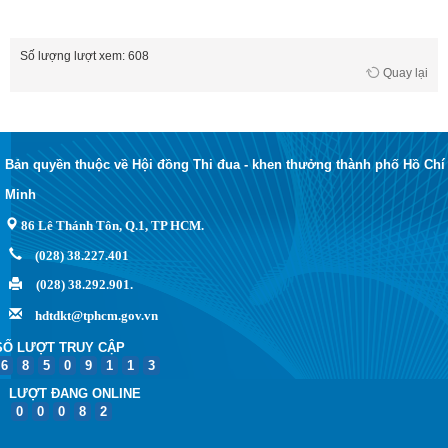
Số lượng lượt xem: 608
Quay lại
Bản quyền thuộc về Hội đồng Thi đua - khen thưởng thành phố Hồ Chí
Minh
86 Lê Thánh Tôn, Q.1, TP HCM.
(028) 38.227.401
(028) 38.292.901.
hdtdkt@tphcm.gov.vn
SỐ LƯỢT TRUY CẬP
6
8
5
0
9
1
1
3
LƯỢT ĐANG ONLINE
0
0
0
8
2