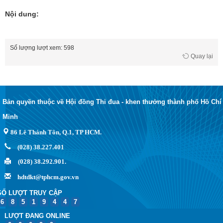
Nội dung:
Số lượng lượt xem: 598
Quay lại
Bản quyền thuộc về Hội đồng Thi đua - khen thưởng thành phố Hồ Chí
Minh
86 Lê Thánh Tôn, Q.1, TP HCM.
(028) 38.227.401
(028) 38.292.901.
hdtdkt@tphcm.gov.vn
SỐ LƯỢT TRUY CẬP
6
8
5
1
9
4
4
7
LƯỢT ĐANG ONLINE