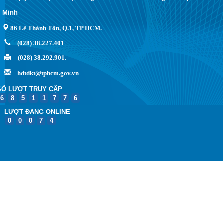
Minh
86 Lê Thánh Tôn, Q.1, TP HCM.
(028) 38.227.401
(028) 38.292.901.
hdtdkt@tphcm.gov.vn
SỐ LƯỢT TRUY CẬP
6
8
5
1
1
7
7
6
LƯỢT ĐANG ONLINE
0
0
0
7
4