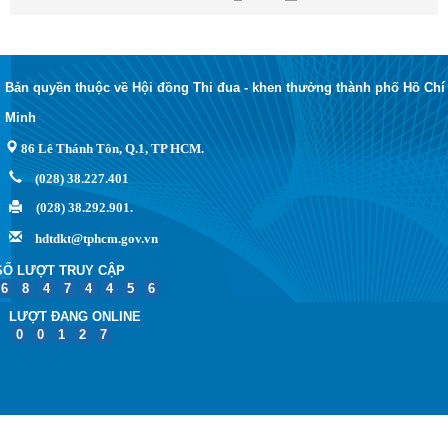
Bản quyền thuộc về Hội đồng Thi đua - khen thưởng thành phố Hồ Chí
Minh
86 Lê Thánh Tôn, Q.1, TP HCM.
(028) 38.227.401
(028) 38.292.901.
hdtdkt@tphcm.gov.vn
SỐ LƯỢT TRUY CẬP
6
8
4
7
4
4
5
6
LƯỢT ĐANG ONLINE
0
0
1
2
7