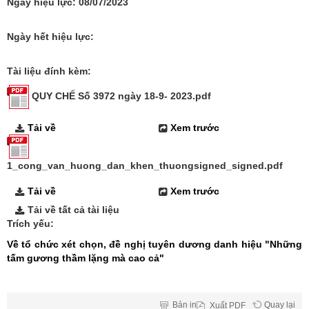
Ngày hiệu lực:
08/07/2023
Ngày hết hiệu lực:
Tài liệu đính kèm:
QUY CHẾ Số 3972 ngày 18-9- 2023.pdf
Tải về
Xem trước
1_cong_van_huong_dan_khen_thuongsigned_signed.pdf
Tải về
Xem trước
Tải về tất cả tài liệu
Trích yếu:
Về tổ chức xét chọn, đề nghị tuyên dương danh hiệu "Những
tấm gương thầm lặng mà cao cả"
Bản in
Quay lại
Xuất
PDF