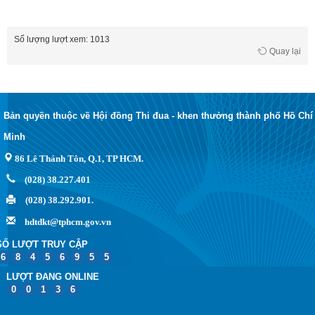
Số lượng lượt xem: 1013
Quay lại
Bản quyền thuộc về Hội đồng Thi đua - khen thưởng thành phố Hồ Chí
Minh
86 Lê Thánh Tôn, Q.1, TP HCM.
(028) 38.227.401
(028) 38.292.901.
hdtdkt@tphcm.gov.vn
SỐ LƯỢT TRUY CẬP
6
8
4
5
6
9
5
5
LƯỢT ĐANG ONLINE
0
0
1
3
6