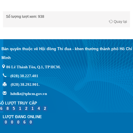
Số lượng lượt xem: 938
Quay lại
Bản quyền thuộc về Hội đồng Thi đua - khen thưởng thành phố Hồ Chí
Minh
86 Lê Thánh Tôn, Q.1, TP HCM.
(028) 38.227.401
(028) 38.292.901.
hdtdkt@tphcm.gov.vn
SỐ LƯỢT TRUY CẬP
6
8
5
1
2
1
4
2
LƯỢT ĐANG ONLINE
0
0
0
6
0