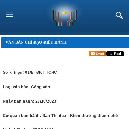
VĂN BẢN CHỈ ĐẠO ĐIỀU HÀNH
Số kí hiệu:
01/BTĐKT-TCHC
Loại văn bản:
Công văn
Ngày ban hành:
27/10/2023
Cơ quan ban hành:
Ban Thi đua - Khen thưởng thành phố