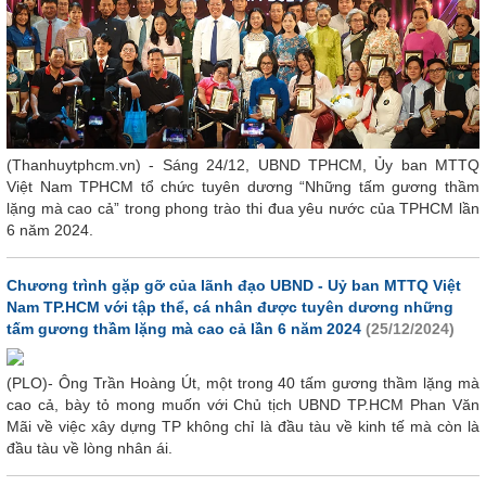
(Thanhuytphcm.vn) - Sáng 24/12, UBND TPHCM, Ủy ban MTTQ
Việt Nam TPHCM tổ chức tuyên dương “Những tấm gương thầm
lặng mà cao cả” trong phong trào thi đua yêu nước của TPHCM lần
6 năm 2024.
Chương trình gặp gỡ của lãnh đạo UBND - Uỷ ban MTTQ Việt
Nam TP.HCM với tập thể, cá nhân được tuyên dương những
tấm gương thầm lặng mà cao cả lần 6 năm 2024
(25/12/2024)
(PLO)- Ông Trần Hoàng Út, một trong 40 tấm gương thầm lặng mà
cao cả, bày tỏ mong muốn với Chủ tịch UBND TP.HCM Phan Văn
Mãi về việc xây dựng TP không chỉ là đầu tàu về kinh tế mà còn là
đầu tàu về lòng nhân ái.