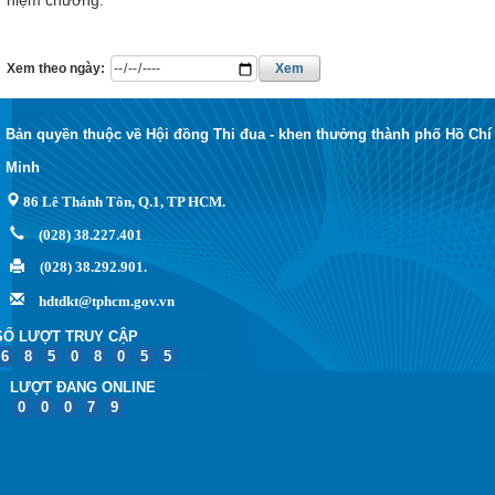
Xem theo ngày:
Xem
Bản quyền thuộc về Hội đồng Thi đua - khen thưởng thành phố Hồ Chí
Minh
86 Lê Thánh Tôn, Q.1, TP HCM.
(028) 38.227.401
(028) 38.292.901.
hdtdkt@tphcm.gov.vn
SỐ LƯỢT TRUY CẬP
6
8
5
0
8
0
5
5
LƯỢT ĐANG ONLINE
0
0
0
7
9