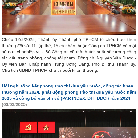
Chiều 12/3/2025, Thành ủy Thành phố TPHCM tổ chức trao khen
thưởng đối với 11 tập thể, 15 cá nhân thuộc Công an TPHCM và một
số đơn vị nghiệp vụ - Bộ Công an về thành tích xuất sắc trong công
tác đấu tranh phòng, chống tội phạm. Đồng chí Nguyễn Văn Được -
Ủy viên Ban Chấp hành Trung ương Đảng, Phó Bí thư Thành ủy,
Chủ tịch UBND TPHCM chủ trì buổi khen thưởng.
Hội nghị tổng kết phong trào thi đua yêu nước, công tác khen
thưởng năm 2024, phát động phong trào thi đua yêu nước năm
2025 và công bố các chỉ số (PAR INDEX, DTI, DDCI) năm 2024
(03/03/2025)