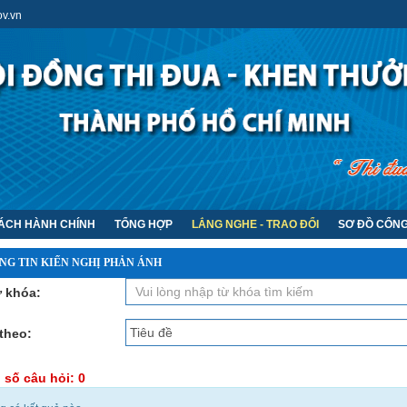
v.vn
CÁCH HÀNH CHÍNH
TỔNG HỢP
LẮNG NGHE - TRAO ĐỔI
SƠ ĐỒ CỔN
NG TIN KIẾN NGHỊ PHẢN ÁNH
 khóa:
theo:
 số câu hỏi: 0