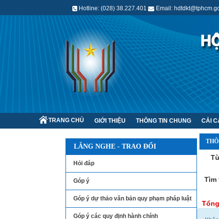
Hotline: (028) 38.227.401
Email: hdtdkt@tphcm.go
TRANG CHỦ
GIỚI THIỆU
THÔNG TIN CHUNG
CẢI 
THÔ
LẮNG NGHE - TRAO ĐỔI
Từ
Hỏi đáp
Tìm 
Góp ý
Góp ý dự thảo văn bản quy phạm pháp luật
Tổng
Góp ý các quy định hành chính