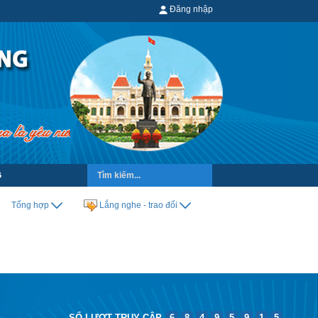
Đăng nhập
G
Tổng hợp
Lắng nghe - trao đổi
SỐ LƯỢT TRUY CẬP
6
8
4
9
5
9
1
5