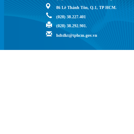
86 Lê Thánh Tôn, Q.1, TP HCM.
(028) 38.227.401
(028) 38.292.901.
hdtdkt@tphcm.gov.vn