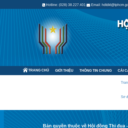
Hotline: (028) 38.227.401
Email: hdtdkt@tphcm.go
TRANG CHỦ
GIỚI THIỆU
THÔNG TIN CHUNG
CẢI 
Tra
Sơ 
Bản quyền thuộc về Hội đồng Thi đua 