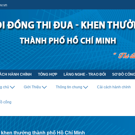
v.vn
CÁCH HÀNH CHÍNH
TỔNG HỢP
LẮNG NGHE - TRAO ĐỔI
SƠ ĐỒ CỔN
ng chủ
Giới Thiệu
Thông tin chung
Cải cách hành chính
đồ cổng
- khen thưởng thành phố Hồ Chí Minh