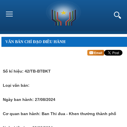
VĂN BẢN CHỈ ĐẠO ĐIỀU HÀNH
Số kí hiệu:
42/TB-BTĐKT
Loại văn bản:
Ngày ban hành:
27/08/2024
Cơ quan ban hành:
Ban Thi đua - Khen thưởng thành phố